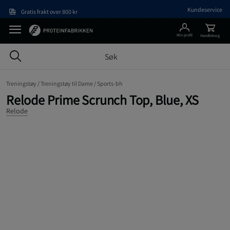
Hopp til hovedinnholdet
Kundeservice
Gratis frakt over 800 kr
Min profil
Handlekorg
Treningstøy /
Treningstøy til Dame /
Sports-bh
Relode Prime Scrunch Top, Blue, XS
Relode