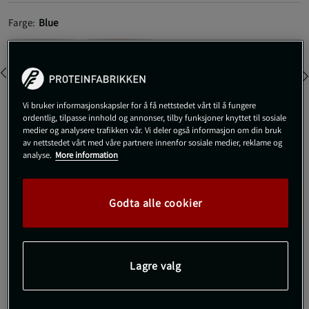
Farge:
Blue
Vi bruker informasjonskapsler for å få nettstedet vårt til å fungere
ordentlig, tilpasse innhold og annonser, tilby funksjoner knyttet til sosiale
medier og analysere trafikken vår. Vi deler også informasjon om din bruk
XS
av nettstedet vårt med våre partnere innenfor sosiale medier, reklame og
analyse.
More information
Kjøp
Godta alle cookier
Gratis frakt over 800 kr
Gratis retur
14 dagers angrerett
Lagre valg
SKU #1687-37R | EAN
7350127666423
Relode Prime Scrunch Top - En stilig sports-BH i enkel design
med flotte detaljer!