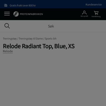
Hopp til hovedinnholdet
Kundeservice
Gratis frakt over 800 kr
Min profil
Handlekorg
Treningstøy /
Treningstøy til Dame /
Sports-bh
Relode Radiant Top, Blue, XS
Relode