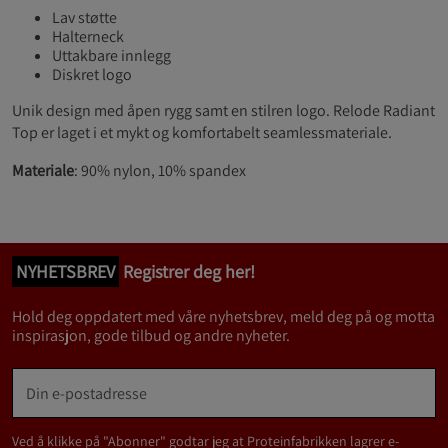
Lav støtte
Halterneck
Uttakbare innlegg
Diskret logo
Unik design med åpen rygg samt en stilren logo. Relode Radiant
Top er laget i et mykt og komfortabelt seamlessmateriale.
Materiale
: 90% nylon, 10% spandex
NYHETSBREV
Registrer deg her!
Hold deg oppdatert med våre nyhetsbrev, meld deg på og motta
inspirasjon, gode tilbud og andre nyheter.
Ved å klikke på "Abonner" godtar jeg at Proteinfabrikken lagrer e-