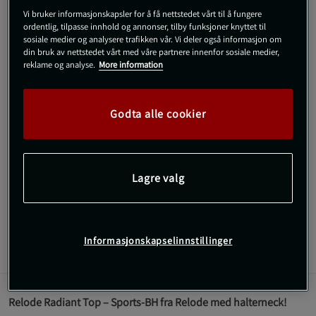
Vi bruker informasjonskapsler for å få nettstedet vårt til å fungere
XS
ordentlig, tilpasse innhold og annonser, tilby funksjoner knyttet til
sosiale medier og analysere trafikken vår. Vi deler også informasjon om
din bruk av nettstedet vårt med våre partnere innenfor sosiale medier,
reklame og analyse.
More information
Kjøp
Godta alle cookier
Gratis frakt over 800 kr
Gratis retur
14 dagers angrerett
SKU #1687-54R | EAN
7350127666942
Lagre valg
Relode Radiant Top – Sports-BH fra Relode med halterneck!
Les mer
Informasjonskapselinnstillinger
Informasjon
Anmeldelser
Relode Radiant Top – Sports-BH fra Relode med halterneck!