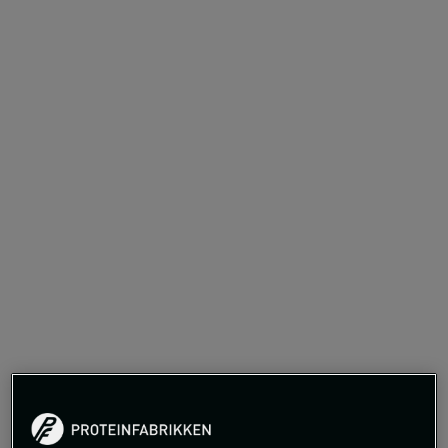
449 kr
Begrenset antall på lager