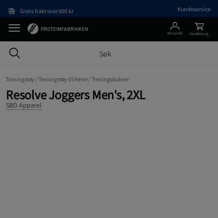
Hopp til hovedinnholdet
Kundeservice
Gratis frakt over 800 kr
Min profil
Handlekorg
Treningstøy /
Treningstøy til Herre /
Treningsbukser
Resolve Joggers Men's, 2XL
SBD Apparel