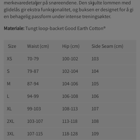
merkevaredetaljer på snøreendene. Den skjulte lommen med
glidelås gir ekstra funksjonalitet, og buksen er designet for å gi
en behagelig passform under intense treningsøkter.
Materiale:
Tungt loop-backet Good Earth Cotton®
Size
Waist (cm)
Hip (cm)
Side Seam (cm)
XS
70-79
100-102
103
S
79-87
102-104
104
M
87-94
104-106
105
L
94-99
106-108
106
XL
99-103
108-113
107
2XL
103-107
113-118
108
3XL
107-115
118-128
109