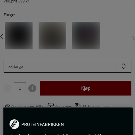
Veil.pris
899 kr
Farge:
XX-large
Kjøp
Gratis frakt over 800 kr
Gratis retur
14 dagers angrerett
SKU #JG017-001R | EAN
5056716013402
For deg som er ute etter en slitesterk og komfortabel