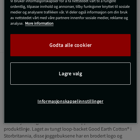
Vi bruker informasjonskapsler for å få nettstedet vårt til å fungere
treningsbukse, er Resolve Joggers fra SBD Apparel et fantastisk
ordentlig, tilpasse innhold og annonser, tilby funksjoner knyttet til sosiale
valg.
medier og analysere trafikken vår. Vi deler også informasjon om din bruk
av nettstedet vårt med våre partnere innenfor sosiale medier, reklame og
Les mer
analyse.
More information
Informasjon
Anmeldelser
Godta alle cookier
Disse joggebuksene er designet i samarbeid med
styrkeutøvere for å tåle de tøffeste treningsøktene.
Lagre valg
Laget i Storbritannia
Slitesterk for hard trening
Skjult lomme med glidelås
Informasjonskapselinnstillinger
Begrenset utgave
Resolve Joggers er en del av en begrenset kolleksjon som tilbyr
samme ytelse og standard som SBD Apparels klassiske
produktlinje. Laget av tungt loop-backet Good Earth Cotton® i
Storbritannia, disse joggebuksene har en brodert logo og