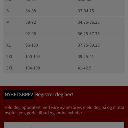
S
84-88
33-34.75
M
88-92
34.75-36.25
L
92-96
36.25-37.75
XL
96-100
37.75-39.25
2XL
100-104
39.25-41
3XL
104-108
41-42.5
NYHETSBREV
Registrer deg her!
Hold deg oppdatert med våre nyhetsbrev, meld deg på og motta
inspirasjon, gode tilbud og andre nyheter.