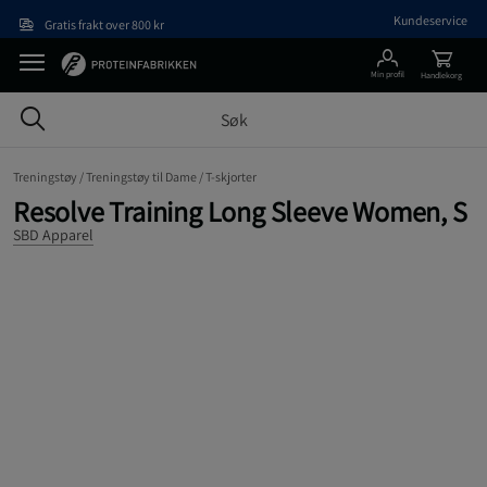
Hopp til hovedinnholdet
Kundeservice
Gratis frakt over 800 kr
Min profil
Handlekorg
Treningstøy /
Treningstøy til Dame /
T-skjorter
Resolve Training Long Sleeve Women, S
SBD Apparel