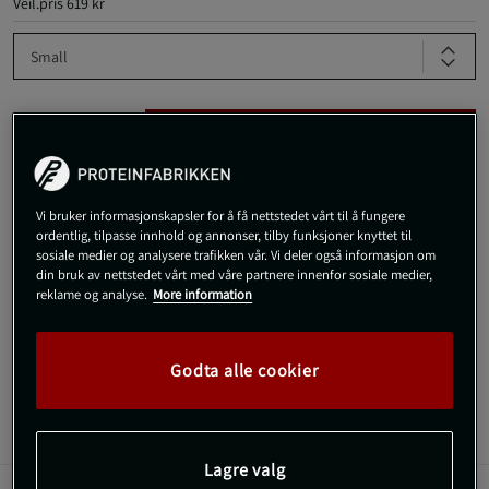
Veil.pris
619 kr
Small
Kjøp
Gratis frakt over 800 kr
Gratis retur
14 dagers angrerett
Vi bruker informasjonskapsler for å få nettstedet vårt til å fungere
ordentlig, tilpasse innhold og annonser, tilby funksjoner knyttet til
sosiale medier og analysere trafikken vår. Vi deler også informasjon om
SKU #TS017-065R | EAN
5056716015406
din bruk av nettstedet vårt med våre partnere innenfor sosiale medier,
reklame og analyse.
More information
Hold deg kjølig og komfortabel under treningen med Resolve
Training Long Sleeve fra SBD Apparel.
Les mer
Godta alle cookier
Informasjon
Anmeldelser
Lagre valg