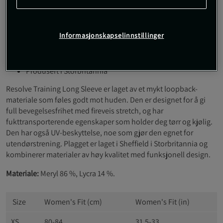
Dette langermede plagget kombinerer funksjonalitet og
stil, noe som gjør det perfekt for intense treningsøkter.
Informasjonskapselinnstillinger
Fireveis stretch
Fukttransporterende materiale
UV-beskyttelse
Produsert i Storbritannia
Resolve Training Long Sleeve er laget av et mykt loopback-
materiale som føles godt mot huden. Den er designet for å gi
full bevegelsesfrihet med fireveis stretch, og har
fukttransporterende egenskaper som holder deg tørr og kjølig.
Den har også UV-beskyttelse, noe som gjør den egnet for
utendørstrening. Plagget er laget i Sheffield i Storbritannia og
kombinerer materialer av høy kvalitet med funksjonell design.
Materiale:
Meryl 86 %, Lycra 14 %.
Size
Women's Fit (cm)
Women's Fit (in)
XS
80-84
31.5-33