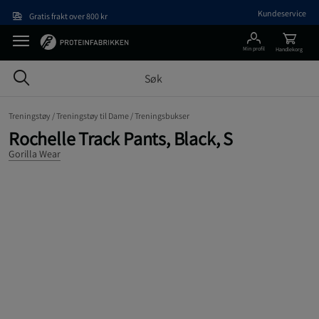
Hopp til hovedinnholdet
Kundeservice
Gratis frakt over 800 kr
Min profil
Handlekorg
Treningstøy /
Treningstøy til Dame /
Treningsbukser
Rochelle Track Pants, Black, S
Gorilla Wear