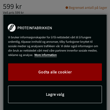
599 kr
Begrenset antall på lager
Veil.pris
599 kr
S
Vi bruker informasjonskapsler for å få nettstedet vårt til å fungere
ordentlig, tilpasse innhold og annonser, tilby funksjoner knyttet til
Kjøp
sosiale medier og analysere trafikken vår. Vi deler også informasjon om
din bruk av nettstedet vårt med våre partnere innenfor sosiale medier,
reklame og analyse.
More information
Gratis frakt over 800 kr
Gratis retur
14 dagers angrerett
SKU #91973900R | EAN
8720874617778
Godta alle cookier
Rochelle Track Pants - Stilrene og tettsittende treningsbukser
med stretch for optimal funksjon!
Les mer
Lagre valg