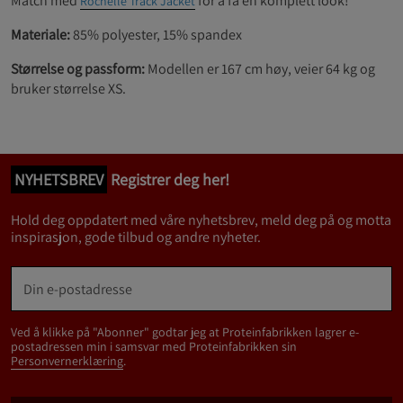
Match med
for å få en komplett look!
Rochelle Track Jacket
Materiale:
85% polyester, 15% spandex
Størrelse og passform:
Modellen er 167 cm høy, veier 64 kg og
bruker størrelse XS.
NYHETSBREV
Registrer deg her!
Hold deg oppdatert med våre nyhetsbrev, meld deg på og motta
inspirasjon, gode tilbud og andre nyheter.
Ved å klikke på "Abonner" godtar jeg at Proteinfabrikken lagrer e-
postadressen min i samsvar med Proteinfabrikken sin
Personvernerklæring
.