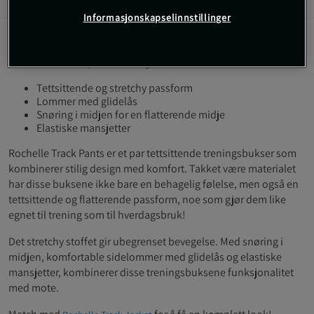
Informasjon
Anmeldelser
Informasjonskapselinnstillinger
Rochelle Track Pants - Stilrene og tettsittende treningsbukser
med stretch for optimal funksjon!
Tettsittende og stretchy passform
Lommer med glidelås
Snøring i midjen for en flatterende midje
Elastiske mansjetter
Rochelle Track Pants er et par tettsittende treningsbukser som
kombinerer stilig design med komfort. Takket være materialet
har disse buksene ikke bare en behagelig følelse, men også en
tettsittende og flatterende passform, noe som gjør dem like
egnet til trening som til hverdagsbruk!
Det stretchy stoffet gir ubegrenset bevegelse. Med snøring i
midjen, komfortable sidelommer med glidelås og elastiske
mansjetter, kombinerer disse treningsbuksene funksjonalitet
med mote.