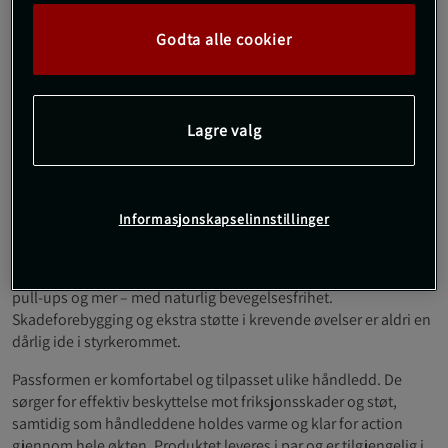
RX Håndleddsstøttere fra REHBAND er elastiske
Godta alle cookier
håndleddsstøttere som kombinerer solid støtte med
fleksibilitet. De er laget i 5 mm SBR-neopren og gir en jevn
kompresjon rundt håndleddet – noe som bidrar til både varme
og støtte under trening. Materialet er slitesterkt og
Lagre valg
komfortabelt, slik at du kan fokusere på teknikk og prestasjon
uten å bli hindret av ubehag.
Dette er perfekt treningstilbehør til deg som driver med f.eks.
Informasjonskapselinnstillinger
crossfit, styrkeløft, olympisk vektløfting og annen funksjonell
trening. Den ergonomiske utformingen gir støtte uten å
begrense mobiliteten – slik at du kan utføre alt fra muscle-ups,
pull-ups og mer – med naturlig bevegelsesfrihet.
Skadeforebygging og ekstra støtte i krevende øvelser er aldri en
dårlig ide i styrkerommet.
Passformen er komfortabel og tilpasset ulike håndledd. De
sørger for effektiv beskyttelse mot friksjonsskader og støt,
samtidig som håndleddene holdes varme og klar for action
gjennom hele økten. Produktet leveres i par og er tilgjengelig i