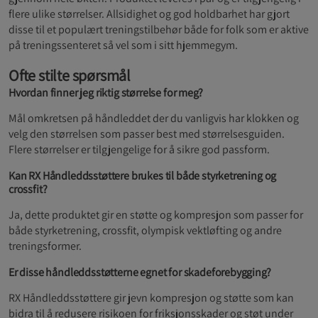
flere ulike størrelser. Allsidighet og god holdbarhet har gjort
disse til et populært treningstilbehør både for folk som er aktive
på treningssenteret så vel som i sitt hjemmegym.
Ofte stilte spørsmål
Hvordan finner jeg riktig størrelse for meg?
Mål omkretsen på håndleddet der du vanligvis har klokken og
velg den størrelsen som passer best med størrelsesguiden.
Flere størrelser er tilgjengelige for å sikre god passform.
Kan RX Håndleddsstøttere brukes til både styrketrening og
crossfit?
Ja, dette produktet gir en støtte og kompresjon som passer for
både styrketrening, crossfit, olympisk vektløfting og andre
treningsformer.
Er disse håndleddsstøtterne egnet for skadeforebygging?
RX Håndleddsstøttere gir jevn kompresjon og støtte som kan
bidra til å redusere risikoen for friksjonsskader og støt under