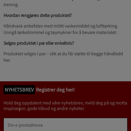
trening.
Hvordan rengjøres dette produktet?
Håndvask anbefales med mildt vaskemiddel og lufttørking.
Unngå tørketrommel og tøymykner for å bevare materialet.
Selges produktet i par eller enkeltvis?
Produktet selges i par – slik at du får støtte til begge håndledd
her.
NYHETSBREV
Registrer deg her!
Hold deg oppdatert med våre nyhetsbrev, meld deg på og motta
inspirasjon, gode tilbud og andre nyheter.