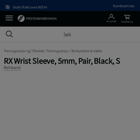
Hopp til hovedinnholdet
Kundeservice
Gratis frakt over 800 kr
Min profil
Handlekorg
Treningsutstyr og Tilbehør /
Treningsutstyr /
Beskyttelse & støtte
RX Wrist Sleeve, 5mm, Pair, Black, S
Rehband