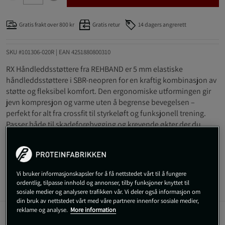
Gratis frakt over 800 kr
Gratis retur
14 dagers angrerett
SKU #101306-020R | EAN
4251880800310
RX Håndleddsstøttere fra REHBAND er 5 mm elastiske
håndleddsstøttere i SBR-neopren for en kraftig kombinasjon av
støtte og fleksibel komfort. Den ergonomiske utformingen gir
jevn kompresjon og varme uten å begrense bevegelsen –
perfekt for alt fra crossfit til styrkeløft og funksjonell trening.
Passer både til skadeforebygging og krevende økter der du
ønsker ekstra trygghet for håndleddene.
Les mer
Vi bruker informasjonskapsler for å få nettstedet vårt til å fungere
ordentlig, tilpasse innhold og annonser, tilby funksjoner knyttet til
Informasjon
Anmeldelser
sosiale medier og analysere trafikken vår. Vi deler også informasjon om
din bruk av nettstedet vårt med våre partnere innenfor sosiale medier,
reklame og analyse.
More information
Beskrivelse