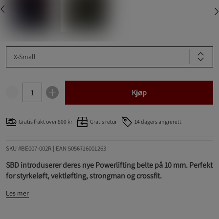
X-Small
Kjøp
Gratis frakt over 800 kr
Gratis retur
14 dagers angrerett
SKU #BE007-002R | EAN
5056716001263
SBD introduserer deres nye Powerlifting belte på 10 mm. Perfekt
for styrkeløft, vektløfting, strongman og crossfit.
Les mer