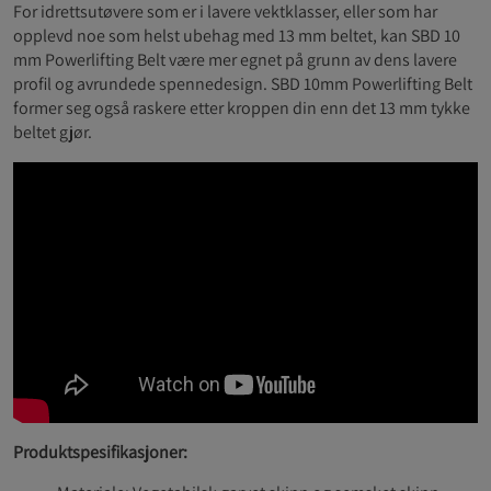
For idrettsutøvere som er i lavere vektklasser, eller som har
opplevd noe som helst ubehag med 13 mm beltet, kan SBD 10
mm Powerlifting Belt være mer egnet på grunn av dens lavere
profil og avrundede spennedesign. SBD 10mm Powerlifting Belt
former seg også raskere etter kroppen din enn det 13 mm tykke
beltet gjør.
Produktspesifikasjoner: