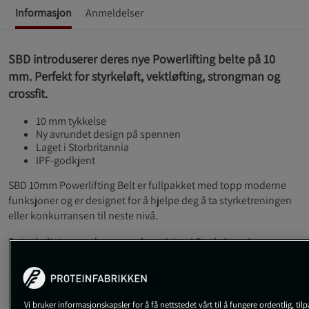
Informasjon
Anmeldelser
SBD introduserer deres nye Powerlifting belte på 10
mm. Perfekt for styrkeløft, vektløfting, strongman og
crossfit.
10 mm tykkelse
Ny avrundet design på spennen
Laget i Storbritannia
IPF-godkjent
SBD 10mm Powerlifting Belt er fullpakket med topp moderne
funksjoner og er designet for å hjelpe deg å ta styrketreningen
eller konkurransen til neste nivå.
Dette beltet er produsert med presisjon i Storbritannia og er en
hyllest til kvalitetshåndverk. Hvert belte er nøye laget med kun
de fineste britiske lærene. Resultatet er et slitesterkt og
langvarig belte som er klart til å takle de tøffeste
treningsøktene.
Vi bruker informasjonskapsler for å få nettstedet vårt til å fungere ordentlig, til