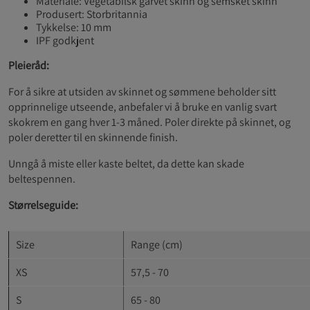
Materiale: Vegetabilsk garvet skinn og semsket skinn
Produsert: Storbritannia
Tykkelse: 10 mm
IPF godkjent
Pleieråd:
For å sikre at utsiden av skinnet og sømmene beholder sitt
opprinnelige utseende, anbefaler vi å bruke en vanlig svart
skokrem en gang hver 1-3 måned. Poler direkte på skinnet, og
poler deretter til en skinnende finish.
Unngå å miste eller kaste beltet, da dette kan skade
beltespennen.
Størrelseguide:
Size
Range (cm)
XS
57,5 - 70
S
65 - 80