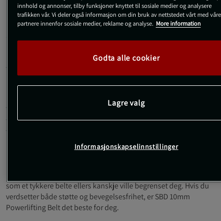
innhold og annonser, tilby funksjoner knyttet til sosiale medier og analysere
Designet til SBD 10mm Powerlifting Belt har en svart oljet
trafikken vår. Vi deler også informasjon om din bruk av nettstedet vårt med våre
partnere innenfor sosiale medier, reklame og analyse.
More information
læroverside, som ikke bare ser utrolig stilig ut, men sikrer også
at beltet ditt kan håndtere belastningen fra tunge løft. Inne i
beltet finner du et luksuriøst interiør i rødt semsket skinn som
ikke bare føles behagelig, men som også gir et snev av stil til
Godta alle cookier
treningsantrekket ditt.
Hvilket belte skal jeg velge?
Lagre valg
Tykkelsen på SBD 10 mm styrkeløftbelte er den mest
fremtredende egenskapen til dette beltet. Da det er laget med
to lag skinn og ett lag semsket skinn, oppstår den perfekte
balansen mellom betydelig støtte og større fleksibilitet. I
Informasjonskapselinnstillinger
motsetning til det 13 mm tykke beltet, gir det 10 mm tykke beltet
mindre begrensninger og muliggjør større ryggfleksjon. Dette
betyr at du kan løfte med mindre hemning og nå posisjoner
som et tykkere belte ellers kanskje ville begrenset deg. Hvis du
verdsetter både støtte og bevegelsesfrihet, er SBD 10mm
Powerlifting Belt det beste for deg.