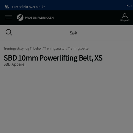
Hopp til hovedinnholdet
Kun
Gratis frakt over 800 kr
Min profil
Treningsutstyr og Tilbehør /
Treningsutstyr /
Treningsbelte
SBD 10mm Powerlifting Belt, XS
SBD Apparel