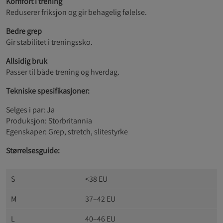
Komfort i trening
Reduserer friksjon og gir behagelig følelse.
Bedre grep
Gir stabilitet i treningssko.
Allsidig bruk
Passer til både trening og hverdag.
Tekniske spesifikasjoner:
Selges i par: Ja
Produksjon: Storbritannia
Egenskaper: Grep, stretch, slitestyrke
Størrelsesguide:
S
<38 EU
M
37–42 EU
L
40–46 EU