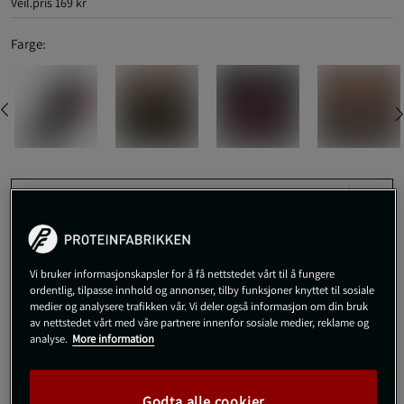
Veil.pris
169 kr
Farge:
Large
Kjøp
Vi bruker informasjonskapsler for å få nettstedet vårt til å fungere
ordentlig, tilpasse innhold og annonser, tilby funksjoner knyttet til sosiale
medier og analysere trafikken vår. Vi deler også informasjon om din bruk
Gratis frakt over 800 kr
Gratis retur
14 dagers angrerett
av nettstedet vårt med våre partnere innenfor sosiale medier, reklame og
analyse.
More information
SKU #SO019-003R | EAN
5056716022206
Lave treningsstrømper med stabil passform og komfort for
Godta alle cookier