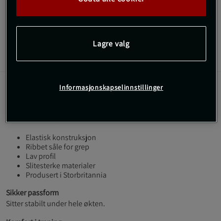
treningssenter og hverdag.
Les mer
Lagre valg
Informasjon
Anmeldelser
Informasjonskapselinnstillinger
Serenity Trainer Socks fra SBD kombinerer funksjon og
komfort i en lav modell. Gir støtte og stabil passform
ved hvert steg.
Elastisk konstruksjon
Ribbet såle for grep
Lav profil
Slitesterke materialer
Produsert i Storbritannia
Sikker passform
Sitter stabilt under hele økten.