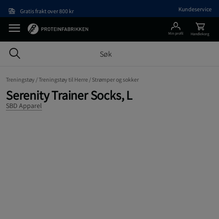
Hopp til hovedinnholdet
Kundeservice
Gratis frakt over 800 kr
Min profil
Handlekorg
Treningstøy /
Treningstøy til Herre /
Strømper og sokker
Serenity Trainer Socks, L
SBD Apparel