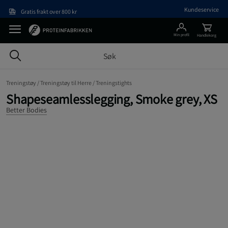
Hopp til hovedinnholdet
Kundeservice
Gratis frakt over 800 kr
Min profil
Handlekorg
Treningstøy /
Treningstøy til Herre /
Treningstights
Shapeseamlesslegging, Smoke grey, XS
Better Bodies