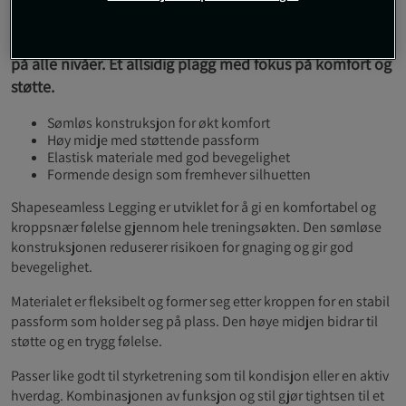
Shapeseamless Legging fra Better Bodies kombinerer en
flatterende silhuett med funksjonell design for trening
på alle nivåer. Et allsidig plagg med fokus på komfort og
støtte.
Sømløs konstruksjon for økt komfort
Høy midje med støttende passform
Elastisk materiale med god bevegelighet
Formende design som fremhever silhuetten
Shapeseamless Legging er utviklet for å gi en komfortabel og
kroppsnær følelse gjennom hele treningsøkten. Den sømløse
konstruksjonen reduserer risikoen for gnaging og gir god
bevegelighet.
Materialet er fleksibelt og former seg etter kroppen for en stabil
passform som holder seg på plass. Den høye midjen bidrar til
støtte og en trygg følelse.
Passer like godt til styrketrening som til kondisjon eller en aktiv
hverdag. Kombinasjonen av funksjon og stil gjør tightsen til et