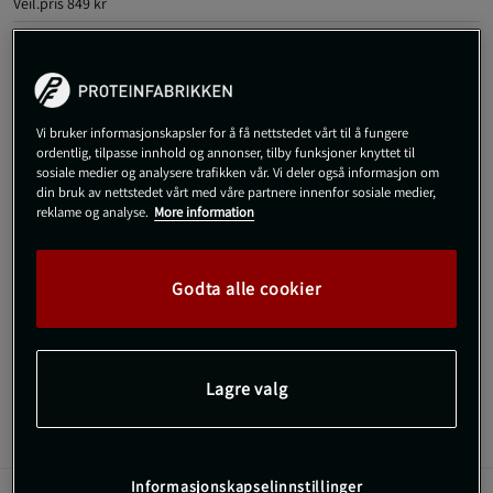
Veil.pris
849 kr
X-Small
Vi bruker informasjonskapsler for å få nettstedet vårt til å fungere
Kjøp
ordentlig, tilpasse innhold og annonser, tilby funksjoner knyttet til
sosiale medier og analysere trafikken vår. Vi deler også informasjon om
din bruk av nettstedet vårt med våre partnere innenfor sosiale medier,
Gratis frakt over 800 kr
Gratis retur
14 dagers angrerett
reklame og analyse.
More information
SKU #111256952R | EAN
7332576243738
Godta alle cookier
Sømløse tights med formende passform og høy komfort for all
trening.
Les mer
Lagre valg
Informasjon
Anmeldelser
Informasjonskapselinnstillinger