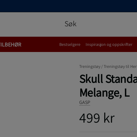
TILBEHØR
Bestselgere
Inspirasjon og oppskrifter
Treningstøy /
Treningstøy til Her
Skull Stand
Melange, L
GASP
499 kr