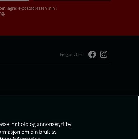
ken lagrer e-postadressen min i
ng
.
Følg oss her:
passe innhold og annonser, tilby
nformasjon om din bruk av