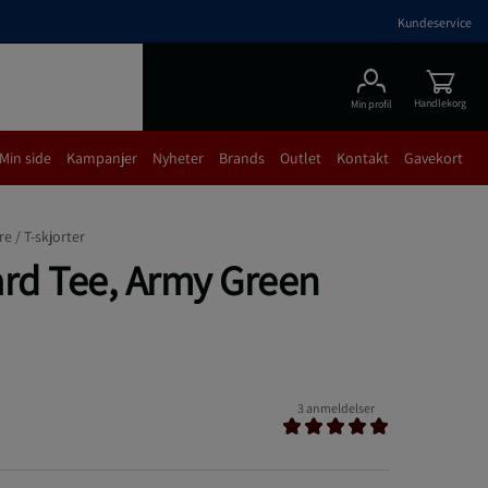
Kundeservice
Handlekorg
Min profil
Min side
Kampanjer
Nyheter
Brands
Outlet
Kontakt
Gavekort
re /
T-skjorter
ard Tee, Army Green
3 anmeldelser