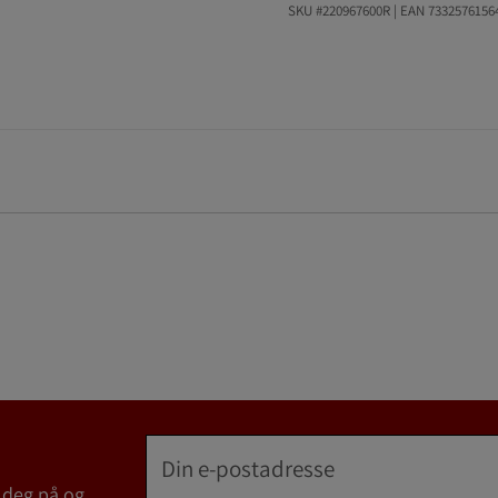
SKU #220967600R | EAN
7332576156
 deg på og