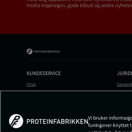
motta inspirasjon, gode tilbud og andre nyheter
KUNDESERVICE
JURID
Chat
Generel
Kontakt
Betalin
Kontroller bestillingen
Person
Angre kjøp
Leverin
Reklamere
Medlem
Vi bruker informasjo
FAQ
Prisløft
funksjoner knyttet t
Informa