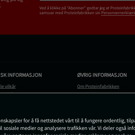
.
Ved å klikke på "Abonner" godtar jeg at Proteinfabrik
samsvar med Proteinfabrikken sin
Personvernerklæri
ISK INFORMASJON
ØVRIG INFORMASJON
le vilkår
Om Proteinfabrikken
gsvilkår
Gavekort
vernerklæring
Sitemap
gsvilkår
svilkår
nskapsler for å få nettstedet vårt til å fungere ordentlig, til
e
il sosiale medier og analysere trafikken vår. Vi deler også i
sjon om angrerett og reklamasjon