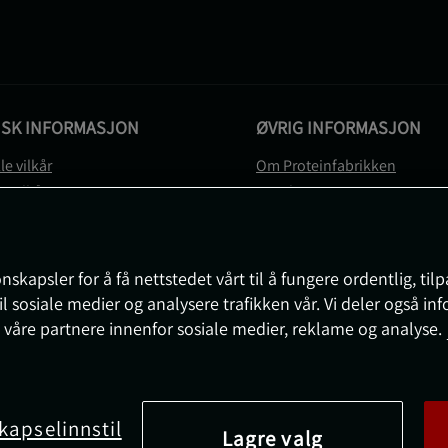
ISK INFORMASJON
ØVRIG INFORMASJON
le vilkår
Om Proteinfabrikken
gsvilkår
Gavekort
vernerklæring
Sitemap
gsvilkår
svilkår
nskapsler for å få nettstedet vårt til å fungere ordentlig, til
e
il sosiale medier og analysere trafikken vår. Vi deler også i
sjon om angrerett og reklamasjon
 våre partnere innenfor sosiale medier, reklame og analyse.
nnstillinger
kapselinnstil
Lagre valg