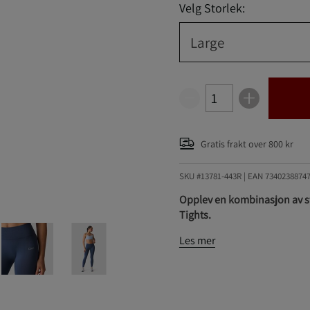
Velg Storlek:
Large
Gratis frakt over 800 kr
SKU #13781-443R | EAN
7340238874
Opplev en kombinasjon av s
Tights.
Les mer