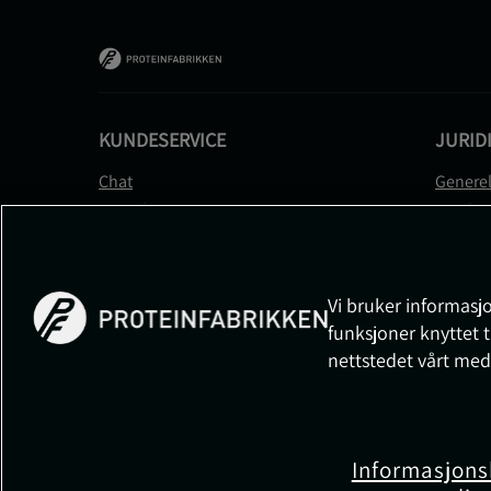
KUNDESERVICE
JURID
Chat
Generel
Kontakt
Betalin
Kontroller bestillingen
Person
Angre kjøp
Leverin
Reklamere
Medlem
Vi bruker informasjo
FAQ
Prisløft
funksjoner knyttet t
Informa
nettstedet vårt med
Cookiei
Informasjons