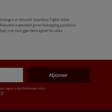
truksjon er Smooth Seamless Tights både
 fleksible materialet gir en behagelig passform
ser, noe som gjør dem egnet for ulike
Abonner
ken lagrer e-postadressen min i
ng
.