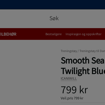
TILBEHØR
Bestselgere
Inspirasjon og oppskrifter
Treningstøy /
Treningstøy til Da
Smooth Seam
Twilight Blu
ICANIWILL
799 kr
Veil.pris
799 kr