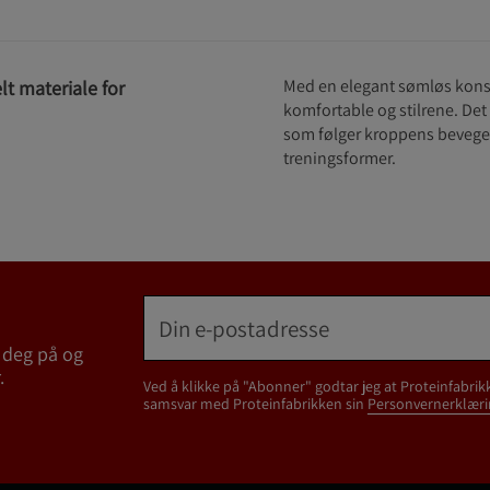
Med en elegant sømløs kons
lt materiale for
komfortable og stilrene. Det
som følger kroppens bevegel
treningsformer.
 deg på og
.
Ved å klikke på "Abonner" godtar jeg at Proteinfabrik
samsvar med Proteinfabrikken sin
Personvernerklæri