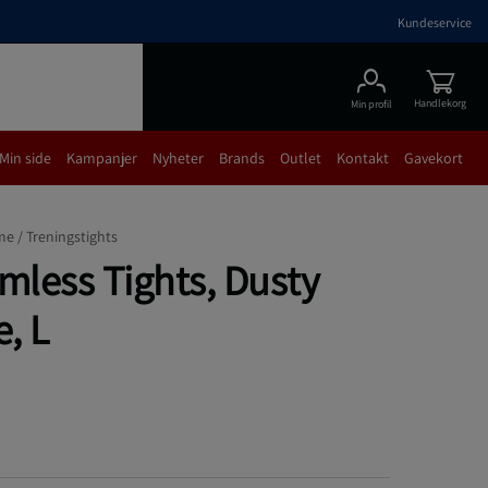
Kundeservice
Handlekorg
Min profil
Min side
Kampanjer
Nyheter
Brands
Outlet
Kontakt
Gavekort
me /
Treningstights
less Tights, Dusty
e, L