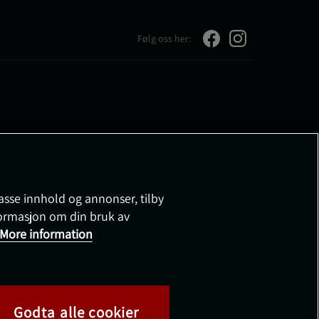
Følg oss her:
passe innhold og annonser, tilby
nformasjon om din bruk av
More information
Godta alle cookier