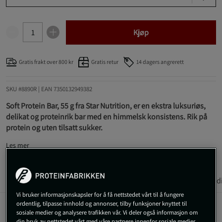
Kjøp
Gratis frakt over 800 kr
Gratis retur
14 dagers angrerett
SKU #8890R | EAN
7350132949382
Soft Protein Bar, 55 g fra Star Nutrition, er en ekstra luksuriøs,
delikat og proteinrik bar med en himmelsk konsistens. Rik på
protein og uten tilsatt sukker.
Les mer
Informasjon
Anmeldelser
Næringsinformasjon & ingred
(1)
Vi bruker informasjonskapsler for å få nettstedet vårt til å fungere
ordentlig, tilpasse innhold og annonser, tilby funksjoner knyttet til
Soft Protein Bar har tatt et stort steg frem i utviklingen når det
sosiale medier og analysere trafikken vår. Vi deler også informasjon om
din bruk av nettstedet vårt med våre partnere innenfor sosiale medier,