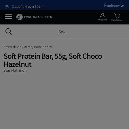
Hopp til hovedinnholdet
Kundeservice
Gratis frakt over 800 kr
Min profil
Handlekorg
Kosttilskudd /
Barer /
Proteinbarer
Soft Protein Bar, 55g, Soft Choco
Hazelnut
Star Nutrition