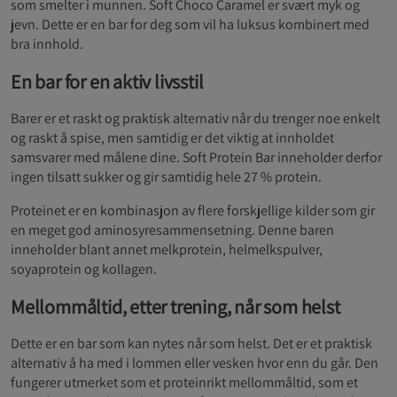
som smelter i munnen. Soft Choco Caramel er svært myk og
jevn. Dette er en bar for deg som vil ha luksus kombinert med
bra innhold.
En bar for en aktiv livsstil
Barer er et raskt og praktisk alternativ når du trenger noe enkelt
og raskt å spise, men samtidig er det viktig at innholdet
samsvarer med målene dine. Soft Protein Bar inneholder derfor
ingen tilsatt sukker og gir samtidig hele 27 % protein.
Proteinet er en kombinasjon av flere forskjellige kilder som gir
en meget god aminosyresammensetning. Denne baren
inneholder blant annet melkprotein, helmelkspulver,
soyaprotein og kollagen.
Mellommåltid, etter trening, når som helst
Dette er en bar som kan nytes når som helst. Det er et praktisk
alternativ å ha med i lommen eller vesken hvor enn du går. Den
fungerer utmerket som et proteinrikt mellommåltid, som et