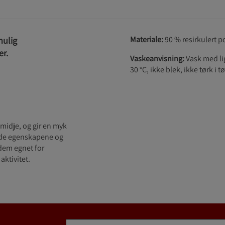
Materiale:
90 % resirkulert p
mulig
er.
Vaskeanvisning:
Vask med li
30 °C, ikke blek, ikke tørk i 
 midje, og gir en myk
ende egenskapene og
dem egnet for
aktivitet.