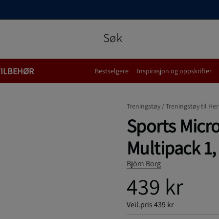
TILBEHØR
Bestselgere
Inspirasjon og oppskrifter
Treningstøy /
Treningstøy til Her
Sports Micro
Multipack 1,
Björn Borg
439 kr
Veil.pris
439 kr