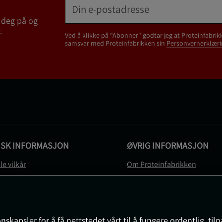
 deg på og
.
Ved å klikke på "Abonner" godtar jeg at Proteinfabrik
samsvar med Proteinfabrikken sin
Personvernerklæri
ISK INFORMASJON
ØVRIG INFORMASJON
le vilkår
Om Proteinfabrikken
gsvilkår
Gavekort
vernerklæring
Sitemap
gsvilkår
svilkår
nskapsler for å få nettstedet vårt til å fungere ordentlig, til