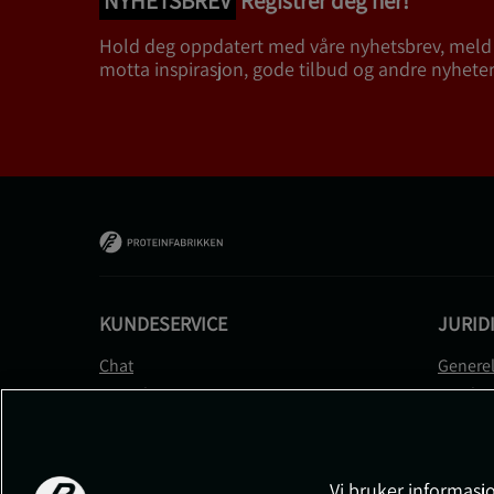
NYHETSBREV
Registrer deg her!
Hold deg oppdatert med våre nyhetsbrev, meld
motta inspirasjon, gode tilbud og andre nyheter
KUNDESERVICE
JURID
Chat
Generel
Kontakt
Betalin
Kontroller bestillingen
Person
Angre kjøp
Leverin
Reklamere
Medlem
Vi bruker informasjo