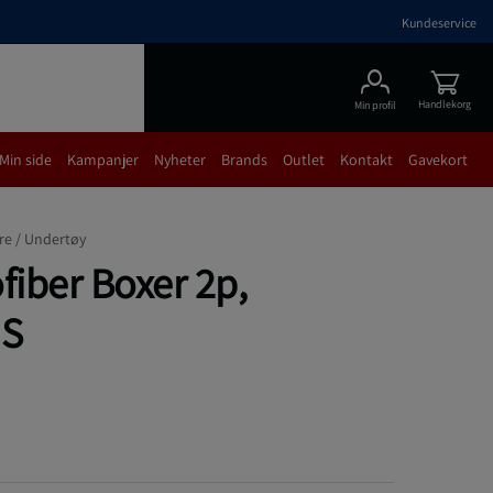
Kundeservice
Handlekorg
Min profil
Min side
Kampanjer
Nyheter
Brands
Outlet
Kontakt
Gavekort
re /
Undertøy
fiber Boxer 2p,
 S