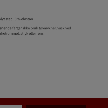
olyester, 10 % elastan
gnende farger, ikke bruk tøymykner, vask ved
tørketrommel, stryk eller rens.