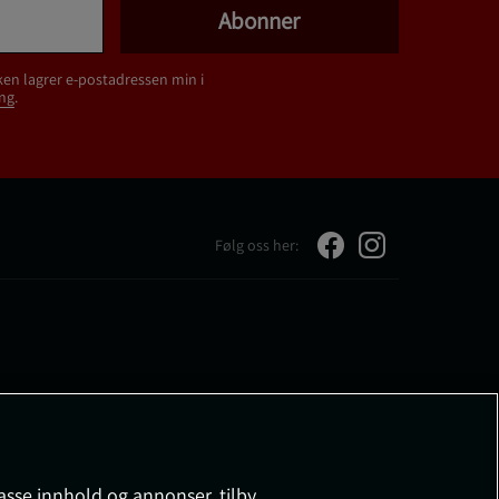
Abonner
ken lagrer e-postadressen min i
ng
.
Følg oss her:
passe innhold og annonser, tilby