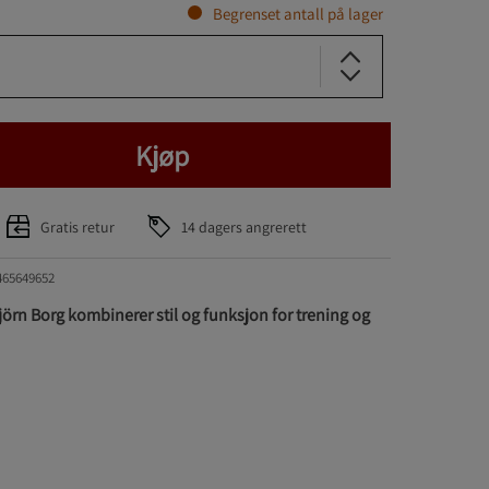
Begrenset antall på lager
Kjøp
Gratis retur
14 dagers angrerett
465649652
jörn Borg kombinerer stil og funksjon for trening og