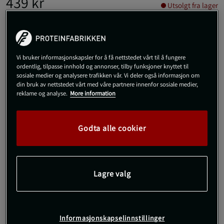
439 kr
Utsolgt fra lager
Veil.pris
439 kr
L
Utsolgt fra lager
Vi bruker informasjonskapsler for å få nettstedet vårt til å fungere
ordentlig, tilpasse innhold og annonser, tilby funksjoner knyttet til
sosiale medier og analysere trafikken vår. Vi deler også informasjon om
Gi meg beskjed via e-post
din bruk av nettstedet vårt med våre partnere innenfor sosiale medier,
reklame og analyse.
More information
Dette produktet er dessverre ikke i lager. Få beskjed når det
!
kommer på lager igen.
Godta alle cookier
SKU #10005547_MP003R | EAN
7321465871862
Opplev både komfort og funksjon med disse Sports Microfiber
Lagre valg
Boxershorts fra Björn Borg.
Les mer
Informasjonskapselinnstillinger