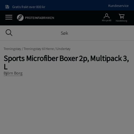
Hopp til hovedinnholdet
Kundeservice
Gratis frakt over 800 kr
Min profil
Handlekorg
Treningstøy /
Treningstøy til Herre /
Undertøy
Sports Microfiber Boxer 2p, Multipack 3,
L
Björn Borg