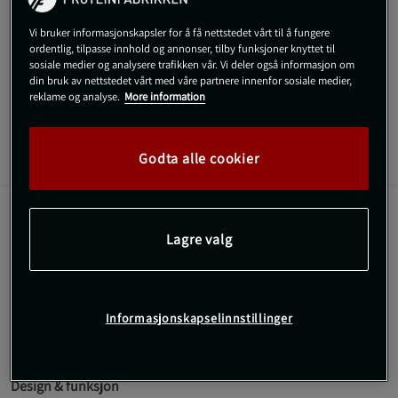
Vi bruker informasjonskapsler for å få nettstedet vårt til å fungere
SKU #400-600047
| EAN
5701000451650
ordentlig, tilpasse innhold og annonser, tilby funksjoner knyttet til
sosiale medier og analysere trafikken vår. Vi deler også informasjon om
Forbedre bevegelighet og styrke med Star Gear Slant Board.
din bruk av nettstedet vårt med våre partnere innenfor sosiale medier,
reklame og analyse.
More information
Les mer
Godta alle cookier
Informasjon
Anmeldelser
En justerbar slant board som effektivt forbedrer
Lagre valg
mobilitet, fleksibilitet og styrke i underkroppen. Ideell
for alt fra rehab til prestasjonstrening.
Justerbar helning for flere nivåer
Informasjonskapselinnstillinger
Sklisikker overflate for trygt fotfeste
Egnet for stretching, rehab, mobilitet og styrke
Kompakt og lett å oppbevare
Design & funksjon