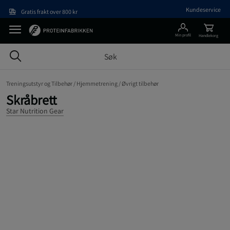
Hopp til hovedinnholdet
Kundeservice
Gratis frakt over 800 kr
Min profil
Handlekorg
Treningsutstyr og Tilbehør /
Hjemmetrening /
Øvrigt tilbehør
Skråbrett
Star Nutrition Gear