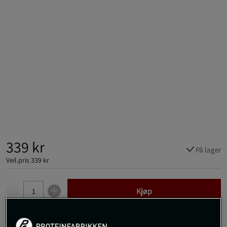
339 kr
På lager
Veil.pris
339 kr
Kjøp
Gratis frakt over 800 kr
Gratis retur
14 dagers angrerett