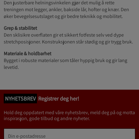
Den justerbare helningsvinkelen gjør det mulig å rette
treningen mot legger, ankler, bakside lår, hofter og knær. Den
øker bevegelsesutslaget og gir bedre teknikk og mobilitet.
Grep & stabilitet
Den sklisikre overflaten gir et sikkert fotfeste selv ved dype
stretchposisjoner. Konstruksjonen står stødig og gir trygg bruk.
Materiale & holdbarhet
Bygget i robuste materialer som tåler hyppig bruk og gir lang
levetid.
NYHETSBREV
Registrer deg her!
Hold deg oppdatert med våre nyhetsbrev, meld deg på og motta
inspirasjon, gode tilbud og andre nyheter.