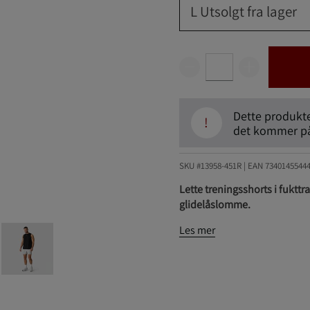
L
Utsolgt fra lager
Dette produktet
!
det kommer på 
SKU #13958-451R | EAN
7340145544
Lette treningsshorts i fukt
glidelåslomme.
Les mer