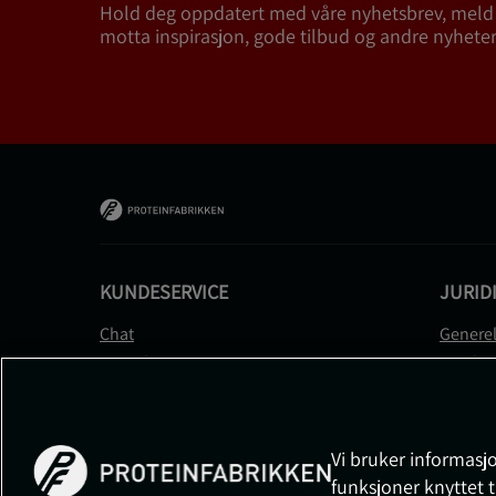
Hold deg oppdatert med våre nyhetsbrev, meld
motta inspirasjon, gode tilbud og andre nyheter
KUNDESERVICE
JURID
Chat
Generel
Kontakt
Betalin
Kontroller bestillingen
Person
Angre kjøp
Leverin
Reklamere
Medlem
Vi bruker informasjo
FAQ
Prisløft
funksjoner knyttet t