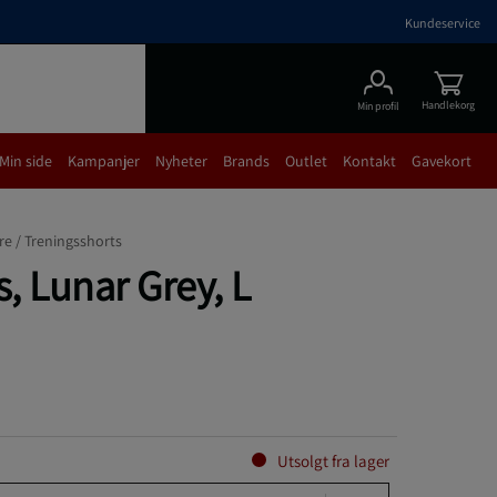
Kundeservice
Handlekorg
Min profil
Min side
Kampanjer
Nyheter
Brands
Outlet
Kontakt
Gavekort
re /
Treningsshorts
s, Lunar Grey, L
Utsolgt fra lager