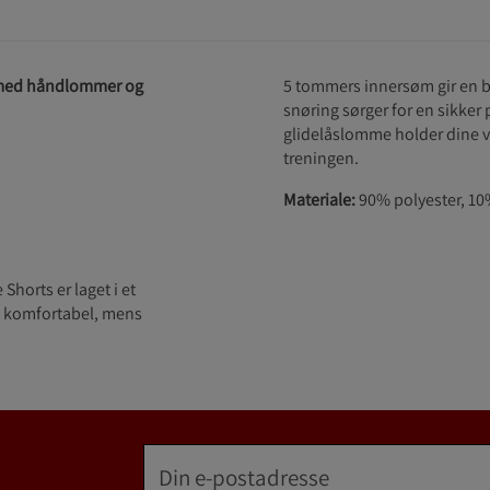
e med håndlommer og
5 tommers innersøm gir en b
snøring sørger for en sikker
glidelåslomme holder dine vi
treningen.
Materiale:
90% polyester, 10
Shorts er laget i et
g komfortabel, mens