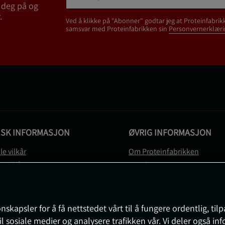
 deg på og
.
Ved å klikke på "Abonner" godtar jeg at Proteinfabrik
samsvar med Proteinfabrikken sin
Personvernerklæri
ISK INFORMASJON
ØVRIG INFORMASJON
le vilkår
Om Proteinfabrikken
gsvilkår
Gavekort
vernerklæring
Sitemap
gsvilkår
svilkår
nskapsler for å få nettstedet vårt til å fungere ordentlig, til
e
il sosiale medier og analysere trafikken vår. Vi deler også i