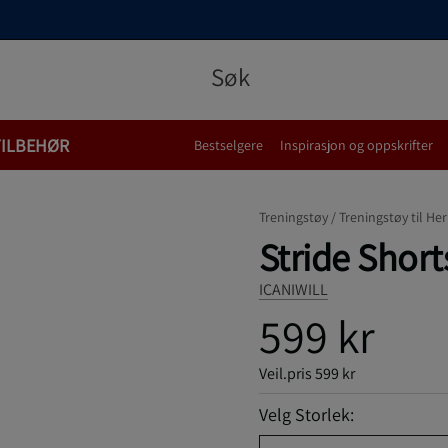
TILBEHØR
Bestselgere
Inspirasjon og oppskrifter
Treningstøy /
Treningstøy til Her
Stride Short
ICANIWILL
599 kr
Veil.pris
599 kr
Velg Storlek: