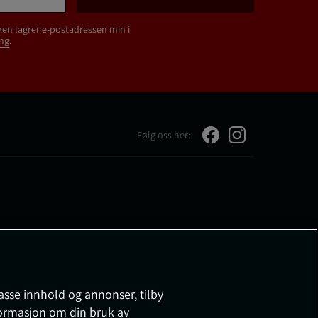
ken lagrer e-postadressen min i
ng
.
Følg oss her:
passe innhold og annonser, tilby
nformasjon om din bruk av