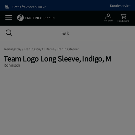
Hopp til hovedinnholdet
Kundeservice
Gratis frakt over 800 kr
Min profil
Handlekorg
Treningstøy /
Treningstøy til Dame /
Treningstrøyer
Team Logo Long Sleeve, Indigo, M
Röhnisch