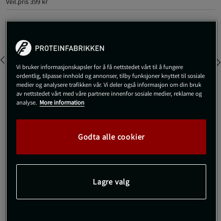
Veil.pris
399 kr
Farge:
Vi bruker informasjonskapsler for å få nettstedet vårt til å fungere
ordentlig, tilpasse innhold og annonser, tilby funksjoner knyttet til sosiale
medier og analysere trafikken vår. Vi deler også informasjon om din bruk
av nettstedet vårt med våre partnere innenfor sosiale medier, reklame og
analyse.
More information
M
Utsolgt fra lager
Godta alle cookier
Gi meg beskjed via e-post
Dette produktet er dessverre ikke i lager. Få beskjed når det
!
Lagre valg
kommer på lager igen.
SKU #112014-BLUER | EAN
7314840463394