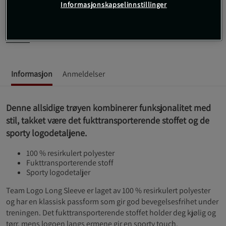
Informasjonskapselinnstillinger
Hold deg kjølig og komfortabel under treningen med Team
Logo Long Sleeve fra Röhnisch.
Les mer
Informasjon
Anmeldelser
Denne allsidige trøyen kombinerer funksjonalitet med
stil, takket være det fukttransporterende stoffet og de
sporty logodetaljene.
100 % resirkulert polyester
Fukttransporterende stoff
Sporty logodetaljer
Team Logo Long Sleeve er laget av 100 % resirkulert polyester
og har en klassisk passform som gir god bevegelsesfrihet under
treningen. Det fukttransporterende stoffet holder deg kjølig og
tørr, mens logoen langs ermene gir en sporty touch.