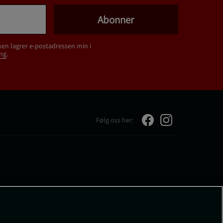
Abonner
ken lagrer e-postadressen min i
ng
.
Følg oss her: