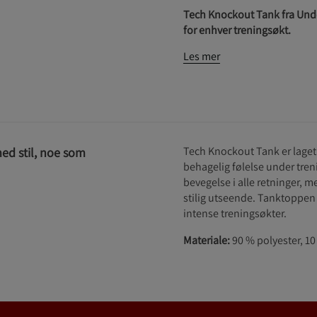
Tech Knockout Tank fra Unde
for enhver treningsøkt.
Les mer
Tech Knockout Tank er laget 
ed stil, noe som
behagelig følelse under treni
bevegelse i alle retninger, m
stilig utseende. Tanktoppen 
intense treningsøkter.
Materiale:
90 % polyester, 10