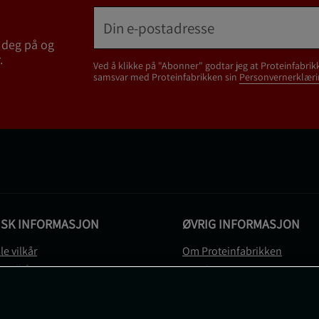
 deg på og
.
Ved å klikke på "Abonner" godtar jeg at Proteinfabrik
samsvar med Proteinfabrikken sin
Personvernerklæri
ISK INFORMASJON
ØVRIG INFORMASJON
le vilkår
Om Proteinfabrikken
gsvilkår
Gavekort
vernerklæring
Sitemap
gsvilkår