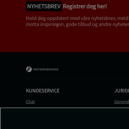
NYHETSBREV
Registrer deg her!
Hold deg oppdatert med våre nyhetsbrev, meld
motta inspirasjon, gode tilbud og andre nyheter
KUNDESERVICE
JURID
Chat
Generel
Kontakt
Betalin
Kontroller bestillingen
Person
Angre kjøp
Leverin