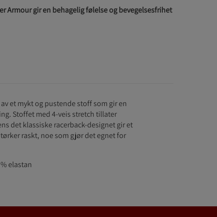
r Armour gir en behagelig følelse og bevegelsesfrihet
av et mykt og pustende stoff som gir en
ng. Stoffet med 4-veis stretch tillater
ens det klassiske racerback-designet gir et
tørker raskt, noe som gjør det egnet for
 % elastan