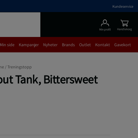
Kundeservice
Handlekorg
Min profil
Min side
Kampanjer
Nyheter
Brands
Outlet
Kontakt
Gavekort
me /
Treningstopp
ut Tank, Bittersweet