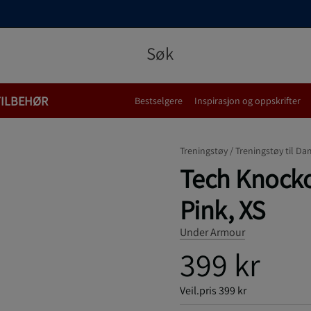
TILBEHØR
Bestselgere
Inspirasjon og oppskrifter
Treningstøy /
Treningstøy til Da
Tech Knocko
Pink, XS
Under Armour
399 kr
Veil.pris
399 kr