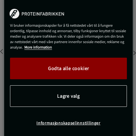
449 kr
Begrenset antall på lager
Veil.pris
449 kr
Vi bruker informasjonskapsler for å få nettstedet vårt til å fungere
Farge:
Greymelange
ordentlig, tilpasse innhold og annonser, tilby funksjoner knyttet til sosiale
medier og analysere trafikken vår. Vi deler også informasjon om din bruk
av nettstedet vårt med våre partnere innenfor sosiale medier, reklame og
analyse.
More information
Godta alle cookier
S
Lagre valg
Kjøp
Gratis frakt over 800 kr
Gratis retur
14 dagers angrerett
Informasjonskapselinnstillinger