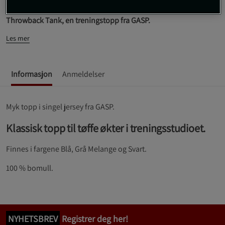
SKU #220844940R | EAN
7332576089947
Throwback Tank, en treningstopp fra GASP.
Les mer
Informasjon
Anmeldelser
Myk topp i singel jersey fra GASP.
Klassisk topp til tøffe økter i treningsstudioet.
Finnes i fargene Blå, Grå Melange og Svart.
100 % bomull.
NYHETSBREV
Registrer deg her!