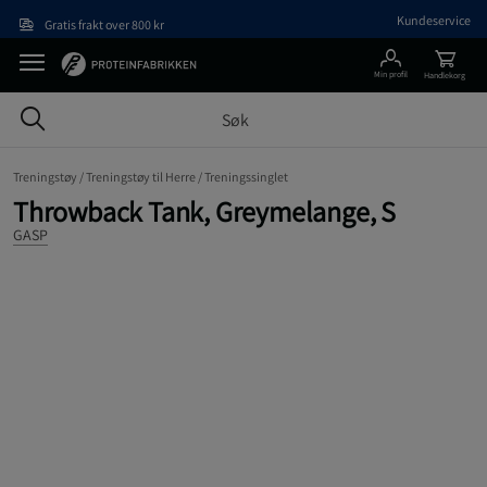
Hopp til hovedinnholdet
Kundeservice
Gratis frakt over 800 kr
Min profil
Handlekorg
Treningstøy /
Treningstøy til Herre /
Treningssinglet
Throwback Tank, Greymelange, S
GASP