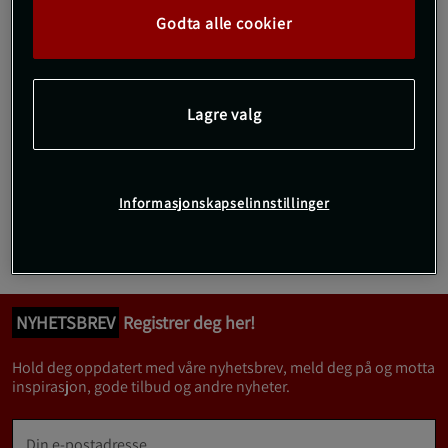
Godta alle cookier
Lagre valg
Side 1 av 1
Du har sett 1 av 1 produkter
Informasjonskapselinnstillinger
Forrige
1
Neste
NYHETSBREV
Registrer deg her!
Hold deg oppdatert med våre nyhetsbrev, meld deg på og motta
inspirasjon, gode tilbud og andre nyheter.