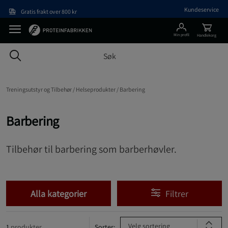
Hopp til hovedinnholdet
Kundeservice
Gratis frakt over 800 kr
Min profil
Handlekorg
Treningsutstyr og Tilbehør /
Helseprodukter /
Barbering
Barbering
Tilbehør til barbering som barberhøvler.
Alla kategorier
Filtrer
Velg sortering
1
produkter
Sorter: