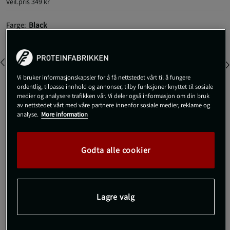
Veil.pris
349 kr
Farge:
Black
Vi bruker informasjonskapsler for å få nettstedet vårt til å fungere
ordentlig, tilpasse innhold og annonser, tilby funksjoner knyttet til sosiale
medier og analysere trafikken vår. Vi deler også informasjon om din bruk
av nettstedet vårt med våre partnere innenfor sosiale medier, reklame og
L
Utsolgt fra lager
analyse.
More information
Gi meg beskjed via e-post
Godta alle cookier
Dette produktet er dessverre ikke i lager. Få beskjed når det
!
kommer på lager igen.
Lagre valg
SKU #6012778-001R | EAN
198634106417