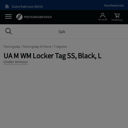
Hopp til hovedinnholdet
Kundeservice
Gratis frakt over 800 kr
Min profil
Handlekorg
Treningstøy /
Treningstøy til Herre /
T-skjorter
UA M WM Locker Tag SS, Black, L
Under Armour