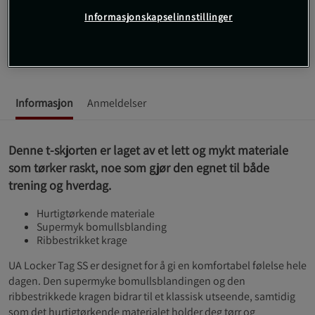
Med UA Locker Tag SS fra Under Armour får du en t-skjorte som
Informasjonskapselinnstillinger
kombinerer stil og funksjonalitet.
Les mer
Informasjon
Anmeldelser
Denne t-skjorten er laget av et lett og mykt materiale
som tørker raskt, noe som gjør den egnet til både
trening og hverdag.
Hurtigtørkende materiale
Supermyk bomullsblanding
Ribbestrikket krage
UA Locker Tag SS er designet for å gi en komfortabel følelse hele
dagen. Den supermyke bomullsblandingen og den
ribbestrikkede kragen bidrar til et klassisk utseende, samtidig
som det hurtigtørkende materialet holder deg tørr og