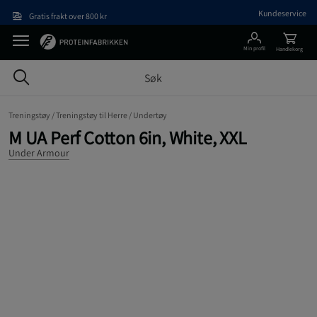
Hopp til hovedinnholdet
Kundeservice
Gratis frakt over 800 kr
Min profil
Handlekorg
Treningstøy /
Treningstøy til Herre /
Undertøy
M UA Perf Cotton 6in, White, XXL
Under Armour