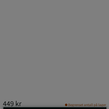
449 kr
Begrenset antall på lager