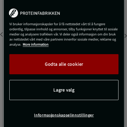
Veil.pris
449 kr
Farge:
White
Vi bruker informasjonskapsler for å få nettstedet vårt til å fungere
ordentlig, tilpasse innhold og annonser, tilby funksjoner knyttet til sosiale
medier og analysere trafikken vår. Vi deler også informasjon om din bruk
av nettstedet vårt med våre partnere innenfor sosiale medier, reklame og
analyse.
More information
XXL
Godta alle cookier
Kjøp
Lagre valg
Gratis frakt over 800 kr
Gratis retur
14 dagers angrerett
Informasjonskapselinnstillinger
SKU #1383889-100R | EAN
1200122271794
Trepack boxershorts i bomull – et materiale som er like mykt og