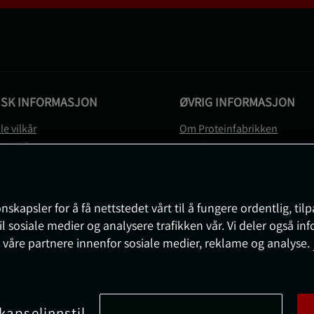
ISK INFORMASJON
ØVRIG INFORMASJON
le vilkår
Om Proteinfabrikken
gsvilkår
Gavekort
vernerklæring
Sitemap
gsvilkår
svilkår
nskapsler for å få nettstedet vårt til å fungere ordentlig, til
e
il sosiale medier og analysere trafikken vår. Vi deler også i
sjon om angrerett og reklamasjon
 våre partnere innenfor sosiale medier, reklame og analyse.
nnstillinger
kapselinnstil