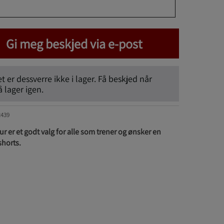
Gi meg beskjed via e-post
 er dessverre ikke i lager. Få beskjed når
lager igen.
2439
r er et godt valg for alle som trener og ønsker en
shorts.