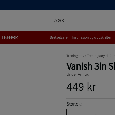
TILBEHØR
Bestselgere
Inspirasjon og oppskrifter
Treningstøy /
Treningstøy til Da
Vanish 3in Sh
Under Armour
449 kr
Storlek: