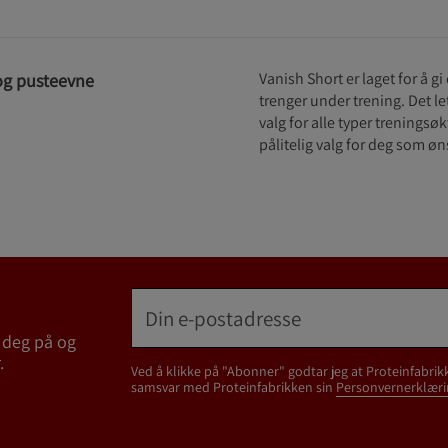
Vanish Short er laget for å 
 og pusteevne
trenger under trening. Det le
valg for alle typer treningsøk
pålitelig valg for deg som ø
 deg på og
.
Ved å klikke på "Abonner" godtar jeg at Proteinfabrik
samsvar med Proteinfabrikken sin
Personvernerklæri