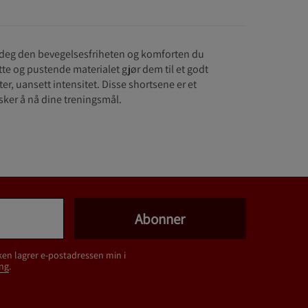
gi deg den bevegelsesfriheten og komforten du
tte og pustende materialet gjør dem til et godt
ter, uansett intensitet. Disse shortsene er et
nsker å nå dine treningsmål.
Abonner
ken lagrer e-postadressen min i
ng
.