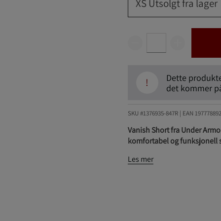
XS
Utsolgt fra lager
Dette produktet
!
det kommer på 
SKU #1376935-847R | EAN
19777889
Vanish Short fra Under Armou
komfortabel og funksjonell 
Les mer