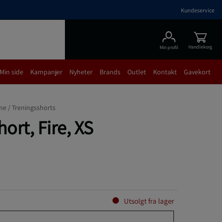
Kundeservice
Handlekorg
Min profil
Min side
Kampanjer
Nyheter
Brands
Outlet
Kontakt
Gavekort
me /
Treningsshorts
ort, Fire, XS
Utsolgt fra lager