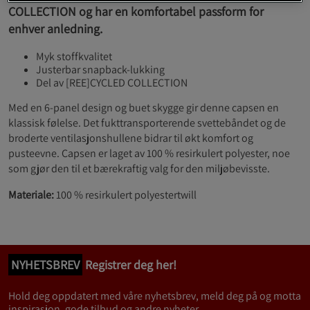
COLLECTION og har en komfortabel passform for
enhver anledning.
Myk stoffkvalitet
Justerbar snapback-lukking
Del av [REE]CYCLED COLLECTION
Med en 6-panel design og buet skygge gir denne capsen en
klassisk følelse. Det fukttransporterende svettebåndet og de
broderte ventilasjonshullene bidrar til økt komfort og
pusteevne. Capsen er laget av 100 % resirkulert polyester, noe
som gjør den til et bærekraftig valg for den miljøbevisste.
Materiale:
100 % resirkulert polyestertwill
NYHETSBREV
Registrer deg her!
Hold deg oppdatert med våre nyhetsbrev, meld deg på og motta
inspirasjon, gode tilbud og andre nyheter.