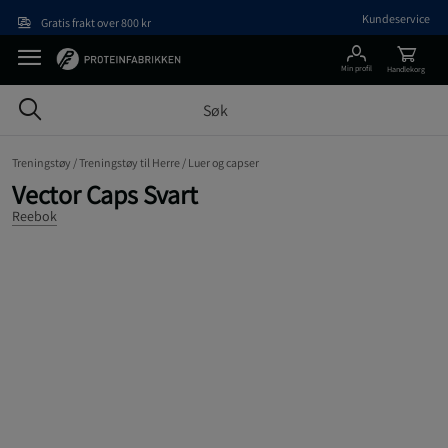
Hopp til hovedinnholdet
Kundeservice
Gratis frakt over 800 kr
Min profil
Handlekorg
Treningstøy /
Treningstøy til Herre /
Luer og capser
Vector Caps Svart
Reebok