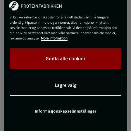
Gi meg beskjed via e-post
Vi bruker informasjonskapsler for å få nettstedet vårt til å fungere
ordentlig, tilpasse innhold og annonser, tilby funksjoner knyttet til
sosiale medier og analysere trafikken vår. Vi deler også informasjon om
din bruk av nettstedet vårt med våre partnere innenfor sosiale medier,
Dette produktet er dessverre ikke i lager. Få beskjed når det
!
kommer på lager igen.
reklame og analyse.
More information
SKU #630820
| EAN
1230000216005
Godta alle cookier
Denne klassiske capsen fra Reebok kombinerer stil og
funksjonalitet med sin myke stoffkvalitet og justerbare
snapback-lukking.
Lagre valg
Les mer
Informasjon
Anmeldelser
Informasjonskapselinnstillinger
Vector Baseball Cap er en del av Reeboks [REE]CYCLED