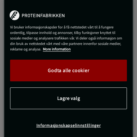
699 kr
Begrenset antall på lager
Veil.pris
699 kr
Large
Vi bruker informasjonskapsler for å få nettstedet vårt til å fungere
ordentlig, tilpasse innhold og annonser, tilby funksjoner knyttet til
sosiale medier og analysere trafikken vår. Vi deler også informasjon om
din bruk av nettstedet vårt med våre partnere innenfor sosiale medier,
Kjøp
reklame og analyse.
More information
Gratis frakt over 800 kr
Gratis retur
14 dagers angrerett
Godta alle cookier
SKU #VENUM-05167-108R | EAN
3611441790169
Venum Classic Boxing Shorts er Venums populære tolkning av
Lagre valg
de tradisjonelle bokseshortsene og passer for alle boksere.
Les mer
Informasjonskapselinnstillinger
Informasjon
Anmeldelser