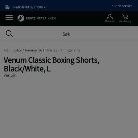
Hopp til hovedinnholdet
Kundeservice
Gratis frakt over 800 kr
Min profil
Handlekorg
Treningstøy /
Treningstøy til Herre /
Treningsshorts
Venum Classic Boxing Shorts,
Black/White, L
Venum