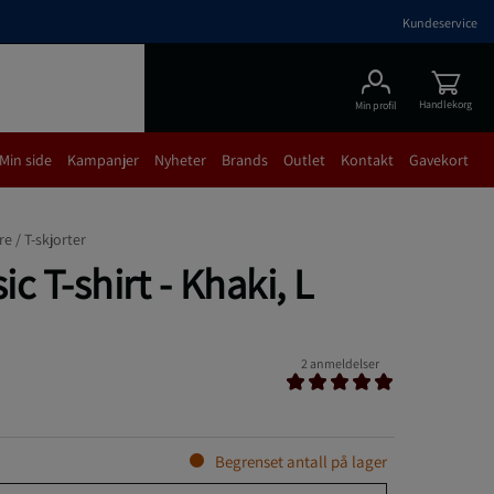
Kundeservice
Handlekorg
Min profil
Min side
Kampanjer
Nyheter
Brands
Outlet
Kontakt
Gavekort
re /
T-skjorter
c T-shirt - Khaki, L
2 anmeldelser
Begrenset antall på lager