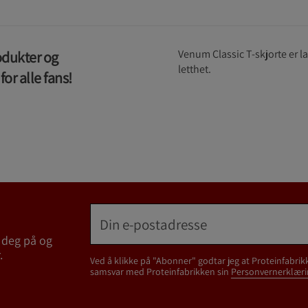
Venum Classic T-skjorte er l
rodukter og
letthet.
or alle fans!
 deg på og
.
Ved å klikke på "Abonner" godtar jeg at Proteinfabrik
samsvar med Proteinfabrikken sin
Personvernerklæri