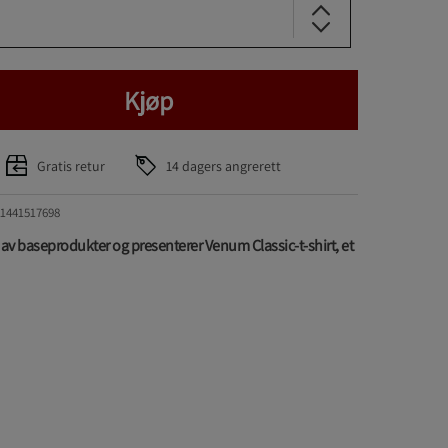
Kjøp
Gratis retur
14 dagers angrerett
1441517698
lg av baseprodukter og presenterer Venum Classic-t-shirt, et