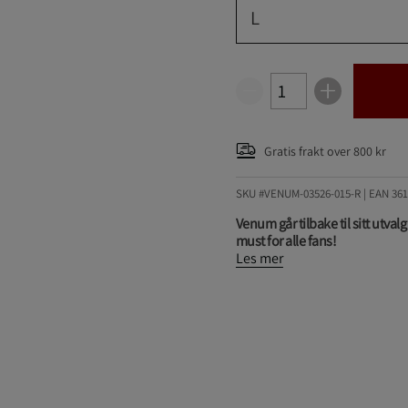
L
Gratis frakt over 800 kr
SKU #VENUM-03526-015-R | EAN
361
Venum går tilbake til sitt utva
must for alle fans!
Les mer