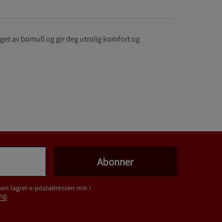
aget av bomull og gir deg utrolig komfort og
Abonner
ken lagrer e-postadressen min i
ng
.