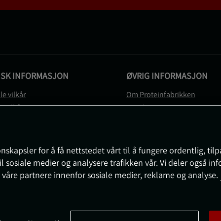
ISK INFORMASJON
ØVRIG INFORMASJON
le vilkår
Om Proteinfabrikken
gsvilkår
Gavekort
vernerklæring
Sitemap
gsvilkår
svilkår
nskapsler for å få nettstedet vårt til å fungere ordentlig, til
e
il sosiale medier og analysere trafikken vår. Vi deler også i
sjon om angrerett og reklamasjon
 våre partnere innenfor sosiale medier, reklame og analyse.
nnstillinger