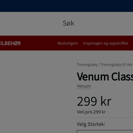
TILBEHØR
Bestselgere
Inspirasjon og oppskrifter
Treningstøy /
Treningstøy til Her
Venum Classi
Venum
299 kr
Veil.pris
299 kr
Velg Storlek: