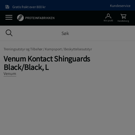
Hopp til hovedinnholdet
Kundeservice
Gratis frakt over 800 kr
Min profil
Handlekorg
Treningsutstyr og Tilbehør /
Kampsport /
Beskyttelsesutstyr
Venum Kontact Shinguards
Black/Black, L
Venum