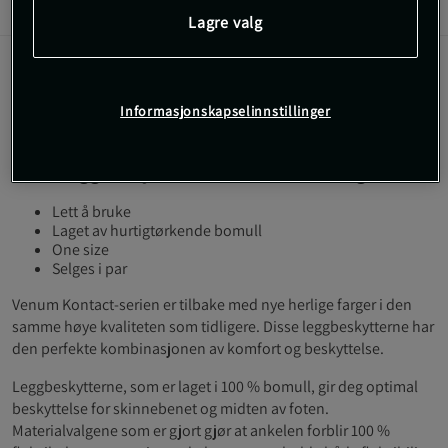
Informasjon
Anmeldelser
Lagre valg
Venum Kontact Shin Guards er en
treningsbeskyttelse som oppfyller de mest
Informasjonskapselinnstillinger
avanserte forventningene til kampsportutøvere.
Disse leggbeskytterne vil ikke skuffe deg.
Lett å bruke
Laget av hurtigtørkende bomull
One size
Selges i par
Venum Kontact-serien er tilbake med nye herlige farger i den
samme høye kvaliteten som tidligere. Disse leggbeskytterne har
den perfekte kombinasjonen av komfort og beskyttelse.
Leggbeskytterne, som er laget i 100 % bomull, gir deg optimal
beskyttelse for skinnebenet og midten av foten.
Materialvalgene som er gjort gjør at ankelen forblir 100 %