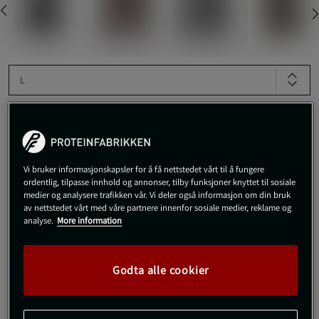
L
Kjøp
Vi bruker informasjonskapsler for å få nettstedet vårt til å fungere
Gratis frakt over 800 kr
Gratis retur
14 dagers angrerett
ordentlig, tilpasse innhold og annonser, tilby funksjoner knyttet til sosiale
medier og analysere trafikken vår. Vi deler også informasjon om din bruk
av nettstedet vårt med våre partnere innenfor sosiale medier, reklame og
SKU #VENUM-0480-114R | EAN
3611441788340
analyse.
More information
Venum Kontact Shin Guards er en treningsbeskyttelse som
oppfyller de mest avanserte forventningene til
kampsportutøvere. Disse leggbeskytterne vil ikke skuffe deg
Godta alle cookier
Les mer