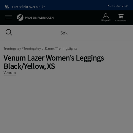
Hopp til hovedinnholdet
Kundeservice
Gratis frakt over 800 kr
Min profil
Handlekorg
Treningstøy /
Treningstøy til Dame /
Treningstights
Venum Lazer Women's Leggings
Black/Yellow, XS
Venum