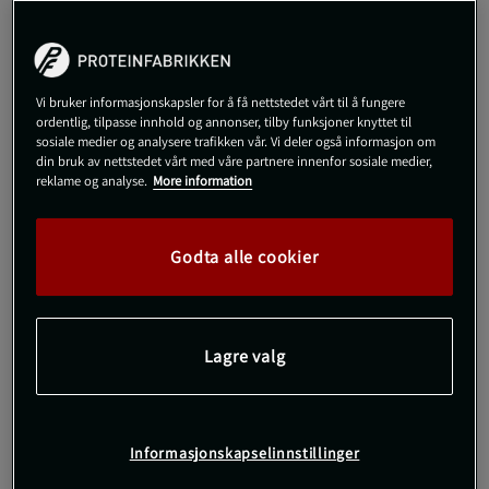
689 kr
Begrenset antall på lager
Veil.pris
689 kr
XS
Vi bruker informasjonskapsler for å få nettstedet vårt til å fungere
ordentlig, tilpasse innhold og annonser, tilby funksjoner knyttet til
sosiale medier og analysere trafikken vår. Vi deler også informasjon om
din bruk av nettstedet vårt med våre partnere innenfor sosiale medier,
Kjøp
reklame og analyse.
More information
Gratis frakt over 800 kr
Gratis retur
14 dagers angrerett
Godta alle cookier
SKU #VENUM-06095-111R | EAN
3611442114483
Venum Lazer Leggings er et fantastisk valg for en stilig og
funksjonell treningsopplevelse.
Lagre valg
Les mer
Informasjonskapselinnstillinger
Informasjon
Anmeldelser