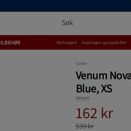
TILBEHØR
Bestselgere
Inspirasjon og oppskrifter
Outlet
Venum Nova 
Blue, XS
Venum
162 kr
539 kr