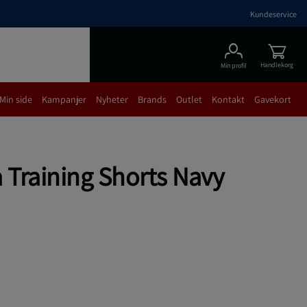
Kundeservice
Handlekorg
Min profil
Min side
Kampanjer
Nyheter
Brands
Outlet
Kontakt
Gavekort
Training Shorts Navy