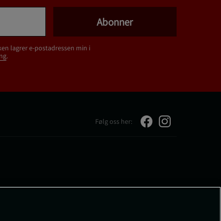
Abonner
ken lagrer e-postadressen min i
ng
.
Følg oss her: