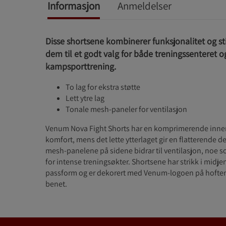
Informasjon
Anmeldelser
Disse shortsene kombinerer funksjonalitet og st
dem til et godt valg for både treningssenteret o
kampsporttrening.
To lag for ekstra støtte
Lett ytre lag
Tonale mesh-paneler for ventilasjon
Venum Nova Fight Shorts har en komprimerende innerd
komfort, mens det lette ytterlaget gir en flatterende d
mesh-panelene på sidene bidrar til ventilasjon, noe 
for intense treningsøkter. Shortsene har strikk i midjen
passform og er dekorert med Venum-logoen på hoften
benet.