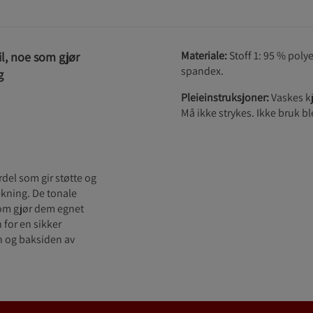
Materiale:
Stoff 1: 95 % polye
il, noe som gjør
spandex.
g
Pleieinstruksjoner:
Vaskes kj
Må ikke strykes. Ikke bruk b
el som gir støtte og
ekning. De tonale
som gjør dem egnet
 for en sikker
 og baksiden av