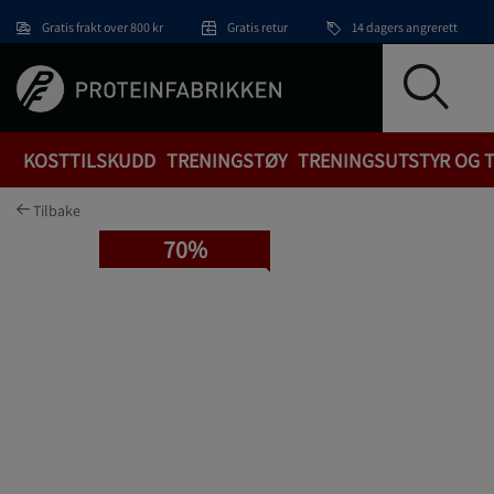
Hopp til hovedinnholdet
Gratis frakt over 800 kr
Gratis retur
14 dagers angrerett
KOSTTILSKUDD
TRENINGSTØY
TRENINGSUTSTYR OG 
Tilbake
70%