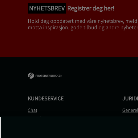
NYHETSBREV
Registrer deg her!
Hold deg oppdatert med våre nyhetsbrev, meld
motta inspirasjon, gode tilbud og andre nyheter
KUNDESERVICE
JURID
Chat
Generel
Kontakt
Betalin
Kontroller bestillingen
Person
Angre kjøp
Leverin