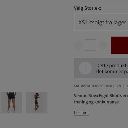
Velg Storlek:
XS
Utsolgt fra lager
Dette produktet
!
det kommer på 
SKU #VENUM-05597-018R | EAN
361
Venum Nova Fight Shorts er d
trening og konkurranse.
Les mer