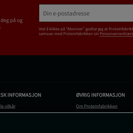
 deg på og
.
Ved å klikke på "Abonner" godtar jeg at Proteinfabrik
samsvar med Proteinfabrikken sin
Personvernerklæri
ISK INFORMASJON
ØVRIG INFORMASJON
le vilkår
Om Proteinfabrikken
gsvilkår
Gavekort
vernerklæring
Sitemap
gsvilkår