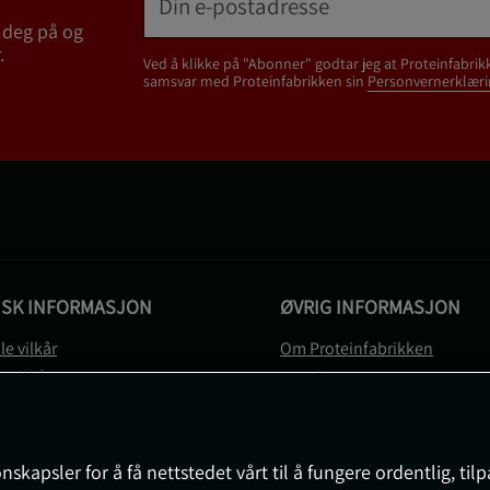
 deg på og
.
Ved å klikke på "Abonner" godtar jeg at Proteinfabrik
samsvar med Proteinfabrikken sin
Personvernerklæri
ISK INFORMASJON
ØVRIG INFORMASJON
le vilkår
Om Proteinfabrikken
gsvilkår
Gavekort
vernerklæring
Sitemap
gsvilkår
svilkår
nskapsler for å få nettstedet vårt til å fungere ordentlig, til