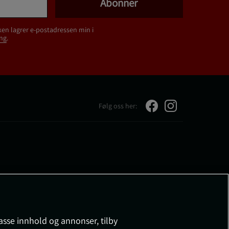
Abonner
ken lagrer e-postadressen min i
ng
.
Følg oss her:
passe innhold og annonser, tilby