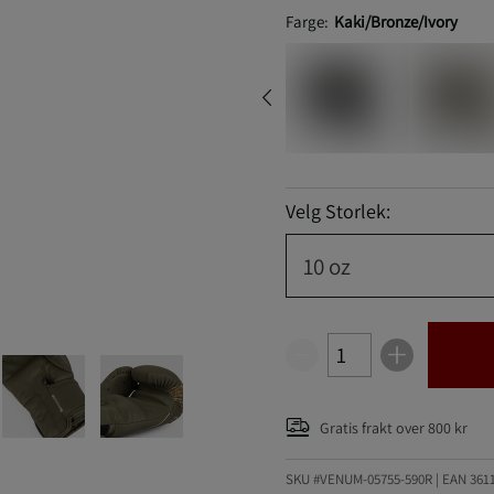
Farge:
Kaki/Bronze/Ivory
Velg Storlek:
10 oz
Gratis frakt over 800 kr
SKU #VENUM-05755-590R | EAN
361