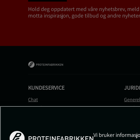
Hold deg oppdatert med våre nyhetsbrev, meld
motta inspirasjon, gode tilbud og andre nyheter
KUNDESERVICE
JURID
Chat
Generel
Kontakt
Betalin
Kontroller bestillingen
Person
Angre kjøp
Leverin
Reklamere
Medlem
Vi bruker informasjo