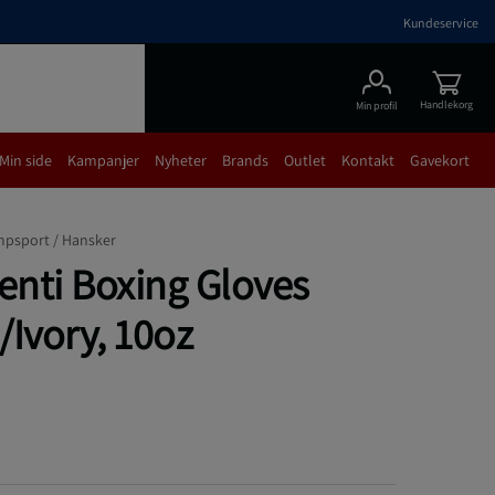
Kundeservice
Handlekorg
Min profil
Min side
Kampanjer
Nyheter
Brands
Outlet
Kontakt
Gavekort
psport /
Hansker
nti Boxing Gloves
/Ivory, 10oz