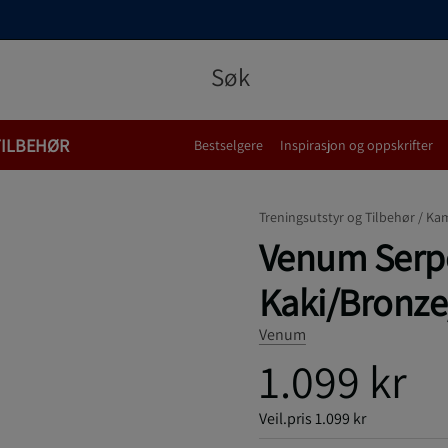
TILBEHØR
Bestselgere
Inspirasjon og oppskrifter
Treningsutstyr og Tilbehør /
Kam
Venum Serpe
Kaki/Bronze
Venum
1.099 kr
Veil.pris
1.099 kr