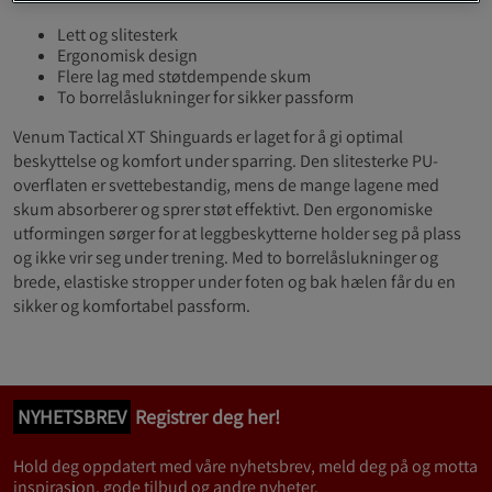
Lett og slitesterk
Ergonomisk design
Flere lag med støtdempende skum
To borrelåslukninger for sikker passform
Venum Tactical XT Shinguards er laget for å gi optimal
beskyttelse og komfort under sparring. Den slitesterke PU-
overflaten er svettebestandig, mens de mange lagene med
skum absorberer og sprer støt effektivt. Den ergonomiske
utformingen sørger for at leggbeskytterne holder seg på plass
og ikke vrir seg under trening. Med to borrelåslukninger og
brede, elastiske stropper under foten og bak hælen får du en
sikker og komfortabel passform.
NYHETSBREV
Registrer deg her!
Hold deg oppdatert med våre nyhetsbrev, meld deg på og motta
inspirasjon, gode tilbud og andre nyheter.