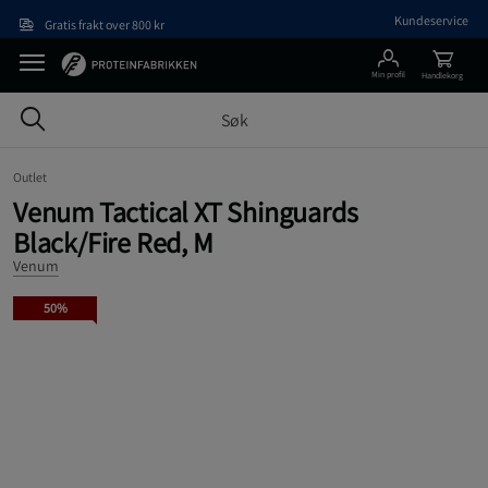
Hopp til hovedinnholdet
Kundeservice
Gratis frakt over 800 kr
Min profil
Handlekorg
Outlet
Venum Tactical XT Shinguards
Black/Fire Red, M
Venum
50%