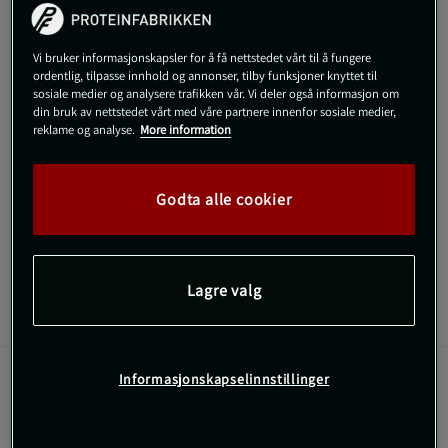
Gi meg beskjed via e-post
Vi bruker informasjonskapsler for å få nettstedet vårt til å fungere
ordentlig, tilpasse innhold og annonser, tilby funksjoner knyttet til
Dette produktet er dessverre ikke i lager. Få beskjed når det
!
sosiale medier og analysere trafikken vår. Vi deler også informasjon om
kommer på lager igen.
din bruk av nettstedet vårt med våre partnere innenfor sosiale medier,
reklame og analyse.
More information
SKU #VENUM-05537-100R | EAN
3611441932705
Beskytt leggene dine under trening med Venum Tactical XT
Godta alle cookier
Shinguards, som er designet for å gi både komfort og sikkerhet.
Les mer
Lagre valg
Informasjon
Anmeldelser
Informasjonskapselinnstillinger
Disse leggbeskytterne er perfekte for Muay Thai,
kickboksing og MMA, og gir pålitelig beskyttelse for
idrettsutøvere på alle nivåer.