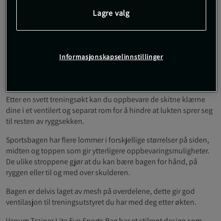
Ved hjelp av Venum Trainer Lite Evo Sports Bag
Lagre valg
kan du oppbevare alt treningsutstyret ditt i en
og samme bag.
Informasjonskapselinnstillinger
Eget rom for skitne klær
Justerbar og polstret skulderstropp
Volum: 63 liter
Etter en svett treningsøkt kan du oppbevare de skitne klærne
dine i et ventilert og separat rom for å hindre at lukten sprer seg
til resten av ryggsekken.
Sportsbagen har flere lommer i forskjellige størrelser på siden,
midten og toppen som gir ytterligere oppbevaringsmuligheter.
De ulike stroppene gjør at du kan bære bagen for hånd, på
ryggen eller til og med over skulderen.
Bagen er delvis laget av mesh på overdelene, dette gir god
ventilasjon til treningsutstyret du har med deg etter økten.
Venum Trainer Lite Evo Sports Bag har et stilrent design som