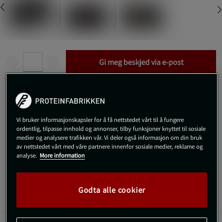
Gi meg beskjed via e-post
Dette produktet er dessverre ikke i lager. Få beskjed når det
!
kommer på lager igen.
Vi bruker informasjonskapsler for å få nettstedet vårt til å fungere
ordentlig, tilpasse innhold og annonser, tilby funksjoner knyttet til sosiale
SKU #VENUM-03830-108
| EAN
3611441589664
medier og analysere trafikken vår. Vi deler også informasjon om din bruk
Ved hjelp av Venum Trainer Lite Evo Sports Bag kan du oppbevare
av nettstedet vårt med våre partnere innenfor sosiale medier, reklame og
analyse.
More information
alt treningsutstyret ditt i en og samme bag.
Les mer
Godta alle cookier
Informasjon
Anmeldelser