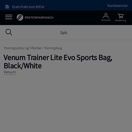
Hopp til hovedinnholdet
Kundeservice
Gratis frakt over 800 kr
Min profil
Handlekorg
Treningsutstyr og Tilbehør /
Treningsbag
Venum Trainer Lite Evo Sports Bag,
Black/White
Venum