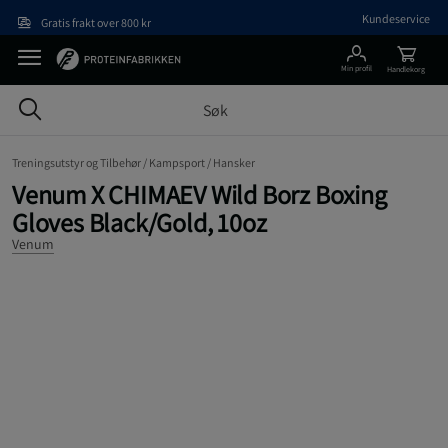
Hopp til hovedinnholdet
Kundeservice
Gratis frakt over 800 kr
Min profil
Handlekorg
Treningsutstyr og Tilbehør /
Kampsport /
Hansker
Venum X CHIMAEV Wild Borz Boxing
Gloves Black/Gold, 10oz
Venum