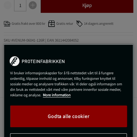
Kjøp
Gratis frakt over 800 kr
Gratis retur
14 dagers angrerett
SKU #VENUM-06041-126R | EAN
3611442084052
Forbedre treningsøktene dine med Venum X CHIMAEV Wild Borz
Boxing Gloves, som er designet for å gi både beskyttelse og stil.
Les mer
Vi bruker informasjonskapsler for å få nettstedet vårt til å fungere
ordentlig, tilpasse innhold og annonser, tilby funksjoner knyttet til
sosiale medier og analysere trafikken vår. Vi deler også informasjon om
Informasjon
Anmeldelser
din bruk av nettstedet vårt med våre partnere innenfor sosiale medier,
reklame og analyse.
More information
Disse boksehanskene kombinerer høyytelsesmaterialer
Godta alle cookier
med et unikt design inspirert av ulvens styrke.
Optimal støtdemping
Tilpassbar håndleddsstøtte