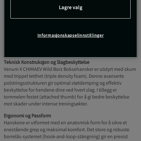
Slitesterke materialer
Lagre valg
Stilrent design
Inspirert av ulvens ånd ("Borz" på tsjetsjensk) kanaliserer
Venum x Chimaev-kolleksjonen Khamzat Chimaevs ubøyelige
Informasjonskapselinnstillinger
driv inn i Venums høyytelsesutstyr. Med sin elegante svart-grå-
gull-palett og tekniske materialer er disse hanskene bygget for å
tåle påkjenningene fra den daglige treningen.
Teknisk Konstruksjon og Slagbeskyttelse
Venum X CHIMAEV Wild Borz Boksehansker er utstyrt med skum
med trippel tetthet (triple density foam). Denne avanserte
polstringsstrukturen gir optimal støtdemping og effektiv
beskyttelse for hendene dine ved hvert slag. I tillegg er
tommelen festet (attached thumb) for å gi bedre beskyttelse
mot skader under intense treningsøkter.
Ergonomi og Passform
Hanskene er utformet med en anatomisk form for å sikre et
enestående grep og maksimal komfort. Det store og robuste
borrelås-systemet (hook-and-loop-stängning) gir en presist