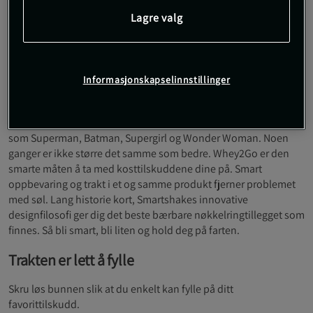
superheltfavoritter!
Lagre valg
Bærbar oppbevaring til dine kosttilskudd
Velg mntiv på din superheltfavoritt
Kan festes til både ryggsekk og nøkkelring for rask tilgang
Informasjonskapselinnstillinger
2-veis åpning slik at du kan bruke den til både
oppbevaring og trakt
Velg din favoritt Whey2Go Funnel med motiv fra superhelter
som Superman, Batman, Supergirl og Wonder Woman. Noen
ganger er ikke større det samme som bedre. Whey2Go er den
smarte måten å ta med kosttilskuddene dine på. Smart
oppbevaring og trakt i et og samme produkt fjerner problemet
med søl. Lang historie kort, Smartshakes innovative
designfilosofi ger dig det beste bærbare nøkkelringtillegget som
finnes. Så bli smart, bli liten og hold deg på farten.
Trakten er lett å fylle
Skru løs bunnen slik at du enkelt kan fylle på ditt
favorittilskudd.