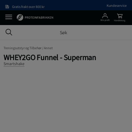
Hopp til hovedinnholdet
Kundeservice
Gratis frakt over 800 kr
Min profil
Handlekorg
Treningsutstyr og Tilbehør /
Annet
WHEY2GO Funnel - Superman
Smartshake