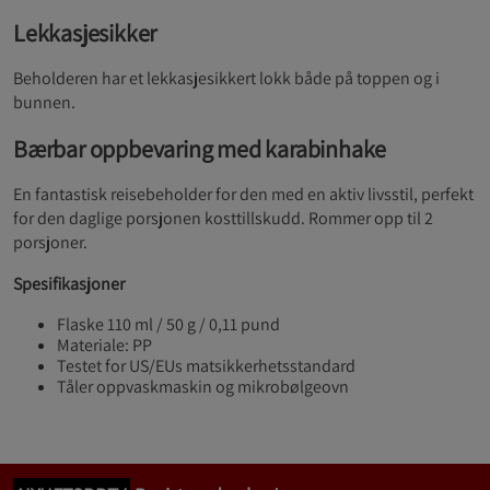
Lekkasjesikker
Beholderen har et lekkasjesikkert lokk både på toppen og i
bunnen.
Bærbar oppbevaring med karabinhake
En fantastisk reisebeholder for den med en aktiv livsstil, perfekt
for den daglige porsjonen kosttillskudd. Rommer opp til 2
porsjoner.
Spesifikasjoner
Flaske 110 ml / 50 g / 0,11 pund
Materiale: PP
Testet for US/EUs matsikkerhetsstandard
Tåler oppvaskmaskin og mikrobølgeovn