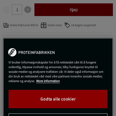
Kjøp
Gratis frakt over 800 kr
Gratis retur
14 dagers angrerett
SKU #80108001R | EAN
7350057186541
DC Comics - Smartshake Whey2Go Funnel. Bærbar og hengende
oppbevaring til dine kosttilskudd. Nå med motiv på dine
superheltfavoritter!
Les mer
Vi bruker informasjonskapsler for å få nettstedet vårt til å fungere
ordentlig, tilpasse innhold og annonser, tilby funksjoner knyttet til
sosiale medier og analysere trafikken vår. Vi deler også informasjon om
din bruk av nettstedet vårt med våre partnere innenfor sosiale medier,
Informasjon
Anmeldelser
(2)
reklame og analyse.
More information
DC Comics - Smartshake Whey2Go Funnel.
Godta alle cookier
Bærbar og hengende oppbevaring til dine
kosttilskudd. Nå med motiv på dine