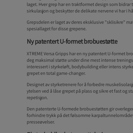
laget. Hver grep har en traktformet design som bidrar 
sirkulasjon og beskytter de delikate nervene vi har i 
Grepsdelen er laget av deres eksklusive "sklisikre" ma
spesiallaget for disse grepene.
Ny patentert U-formet brobuestøtte
XTREME Versa Gripps har en ny patentert U-formet bro
deg maksimal støtte under dine mest intense trenings
interessert i styrkeløft, bodybuilding eller intens styrk
grepet en total game-changer.
Designet av styrketrenere for å forbedre muskelisola
ytelsen ved å låse grepet på plass og sikre et fast og st
repetisjon.
Den patenterte U-formede brobuestøtten gir overlegen
forhindre trykk på det følsomme karpaltunnelområde
presseøvelser.