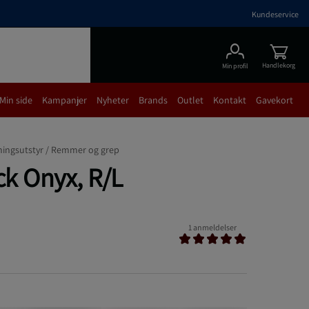
Kundeservice
Handlekorg
Min profil
Min side
Kampanjer
Nyheter
Brands
Outlet
Kontakt
Gavekort
ningsutstyr /
Remmer og grep
k Onyx, R/L
1 anmeldelser