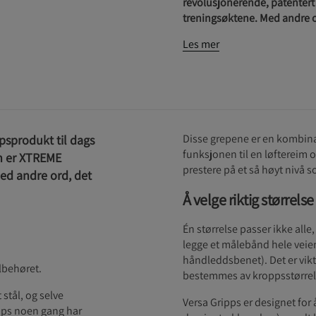
revolusjonerende, patentert 
treningsøktene. Med andre or
Les mer
Disse grepene er en kombinas
psprodukt til dags
funksjonen til en løftereim 
gn er XTREME
prestere på et så høyt nivå 
Med andre ord, det
Å velge riktig størrelse
Én størrelse passer ikke alle
legge et målebånd hele veien
håndleddsbenet). Det er vikti
lbehøret.
bestemmes av kroppsstørrel
stål, og selve
Versa Gripps er designet for å
ipps noen gang har