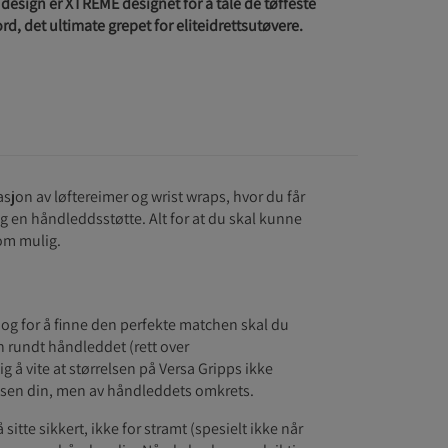
design er XTREME designet for å tåle de tøffeste
d, det ultimate grepet for eliteidrettsutøvere.
jon av løftereimer og wrist wraps, hvor du får
og en håndleddsstøtte. Alt for at du skal kunne
som mulig.
, og for å finne den perfekte matchen skal du
 rundt håndleddet (rett over
g å vite at størrelsen på Versa Gripps ikke
sen din, men av håndleddets omkrets.
 sitte sikkert, ikke for stramt (spesielt ikke når