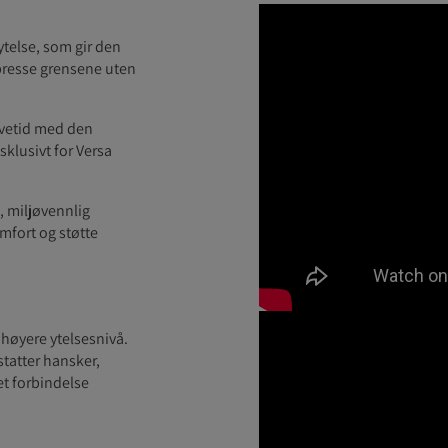
telse, som gir den
 presse grensene uten
evetid med den
klusivt for Versa
, miljøvennlig
mfort og støtte
høyere ytelsesnivå.
statter hansker,
et forbindelse