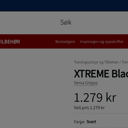
TILBEHØR
Bestselgere
Inspirasjon og oppskrifter
Treningsutstyr og Tilbehør /
Tre
XTREME Blac
Versa Gripps
1.279 kr
Veil.pris
1.279 kr
Farge:
Svart