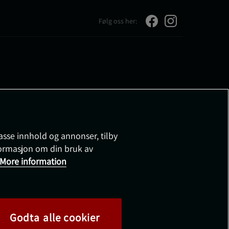
Følg oss her:
passe innhold og annonser, tilby
nformasjon om din bruk av
More information
Godta alle cookier