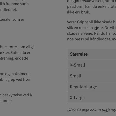
du gjør trekkøvelser), rundt
til å fremme sunn
passform, kan du enkelt rot
håndleddet.
ikke er i bruk.
terialer som er
Versa Gripps vil ikke skade 
slik en rem kan gjøre. De vi
skade nervene. Når du har på 
noe press på håndleddet, me
buestøtte som vil gi
økter. Enten du er
Størrelse
etrening, er dette
X-Small
sjon og maksimere
Small
abilt grep ved hver
Regular/Large
 beskyttelse ved å
X-Large
t under
OBS: X-Large er kun tilgjenge