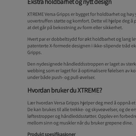
Ekstra holdbarhet og nytt design
XTREME Versa Gripps er bygget for holdbarhet og høy y
uovertruffen støtte og komfort. Dette vil hjelpe deg å
at det går på bekostning av form eller sikkerhet.
Hvert par er dobbeltsydd for økt holdbarhet og lang l
patenterte X-formede designen i ikke-slipende tråd eks
Gripps.
Den nydesignede håndleddsstroppen er laget av sterk
webbing som er laget for å optimalisere følelsen av ko
under både push- og pull-øvelser.
Hvordan bruker du XTREME?
Lær hvordan Versa Gripps hjelper deg med å oppnå et 
De kan brukes til alle trekke- og skyveøvelser, og de er
løftestropper og håndleddsstøtter. Opplev en forbedr
mellom sinn og muskler når du bruker grepene dine.
Produkt spesifikasjoner