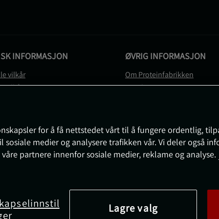
ISK INFORMASJON
ØVRIG INFORMASJON
le vilkår
Om Proteinfabrikken
gsvilkår
Gavekort
vernerklæring
Sitemap
gsvilkår
svilkår
nskapsler for å få nettstedet vårt til å fungere ordentlig, til
e
il sosiale medier og analysere trafikken vår. Vi deler også i
sjon om angrerett og reklamasjon
 våre partnere innenfor sosiale medier, reklame og analyse.
nnstillinger
kapselinnstil
Lagre valg
ger