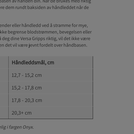
 basen av hånden din. Når de brukes med riktig
ere dem rundt baksiden av håndleddet når de
hender eller håndledd ved å stramme for mye,
l ikke begrense blodstrømmen, bevegelsen eller
deg dine Versa Gripps riktig, vil det ikke være
n det vil være jevnt fordelt over håndbasen.
Håndleddsmål, cm
12,7 - 15,2 cm
15,2 - 17,8 cm
17,8 - 20,3 cm
20,3+ cm
lig i fargen Onyx.