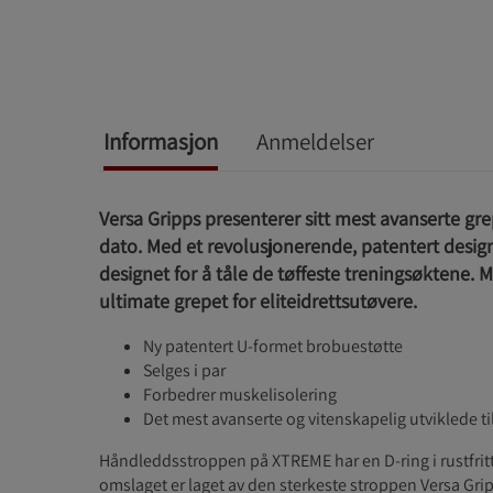
Informasjon
Anmeldelser
Versa Gripps presenterer sitt mest avanserte gre
dato. Med et revolusjonerende, patentert desi
designet for å tåle de tøffeste treningsøktene. 
ultimate grepet for eliteidrettsutøvere.
Ny patentert U-formet brobuestøtte
Selges i par
Forbedrer muskelisolering
Det mest avanserte og vitenskapelig utviklede ti
Håndleddsstroppen på XTREME har en D-ring i rustfritt 
omslaget er laget av den sterkeste stroppen Versa Gr