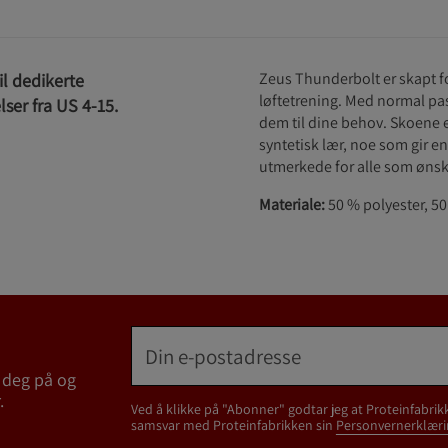
Zeus Thunderbolt er skapt fo
il dedikerte
løftetrening. Med normal pas
lser fra US 4-15.
dem til dine behov. Skoene e
syntetisk lær, noe som gir en
utmerkede for alle som ønske
Materiale:
50 % polyester, 50
 deg på og
.
Ved å klikke på "Abonner" godtar jeg at Proteinfabrik
samsvar med Proteinfabrikken sin
Personvernerklæri