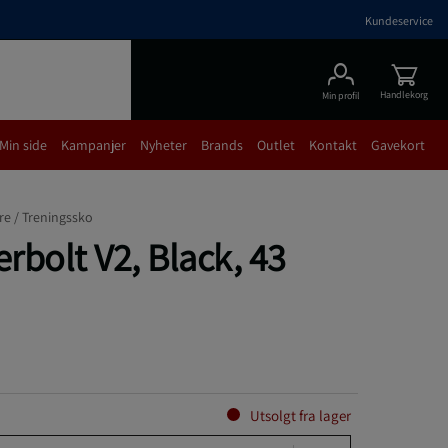
Kundeservice
Handlekorg
Min profil
Min side
Kampanjer
Nyheter
Brands
Outlet
Kontakt
Gavekort
re /
Treningssko
rbolt V2, Black, 43
Utsolgt fra lager