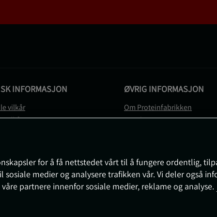
ISK INFORMASJON
ØVRIG INFORMASJON
le vilkår
Om Proteinfabrikken
gsvilkår
Gavekort
vernerklæring
Sitemap
gsvilkår
svilkår
nskapsler for å få nettstedet vårt til å fungere ordentlig, til
e
il sosiale medier og analysere trafikken vår. Vi deler også i
sjon om angrerett og reklamasjon
 våre partnere innenfor sosiale medier, reklame og analyse.
nnstillinger