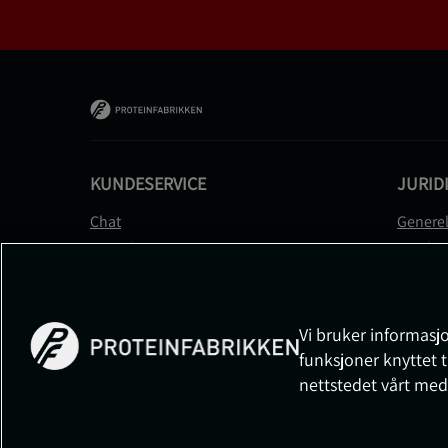
KUNDESERVICE
JURID
Chat
Generel
Kontakt
Betalin
Kontroller bestillingen
Person
Angre kjøp
Leverin
Reklamere
Medlem
Vi bruker informasjo
FAQ
Prisløft
funksjoner knyttet t
Informa
nettstedet vårt med
Cookiei