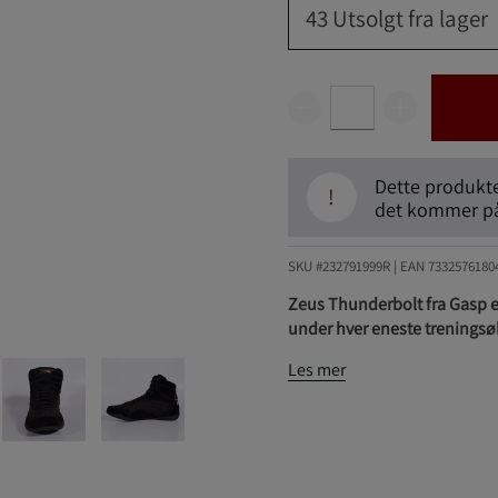
43
Utsolgt fra lager
Dette produktet
!
det kommer på 
SKU #232791999R | EAN
7332576180
Zeus Thunderbolt fra Gasp er 
under hver eneste treningsø
Les mer