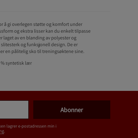
r å gi overlegen støtte og komfort under
sform og ekstra lisser kan du enkelt tilpasse
r laget av en blanding av polyester og
 slitesterk og funksjonell design. De er
r en pålitelig sko til treningsøktene sine.
 % syntetisk lær
Abonner
ken lagrer e-postadressen min i
ng
.