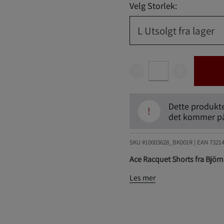
Velg Storlek:
L
Utsolgt fra lager
Dette produktet
!
det kommer på 
SKU #10003628_BK001R | EAN
7321
Ace Racquet Shorts fra Björn
Les mer