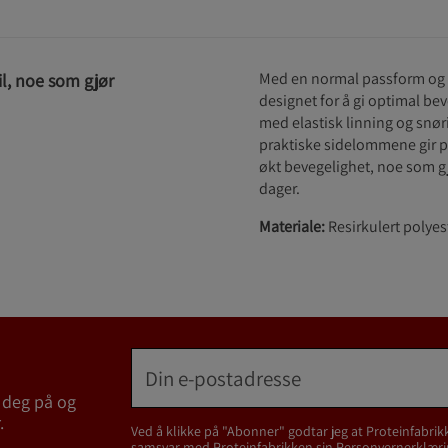
Med en normal passform og 
il, noe som gjør
designet for å gi optimal be
med elastisk linning og snø
praktiske sidelommene gir pla
økt bevegelighet, noe som gjø
dager.
Materiale:
Resirkulert polyes
 deg på og
.
Ved å klikke på "Abonner" godtar jeg at Proteinfabrik
samsvar med Proteinfabrikken sin
Personvernerklæri