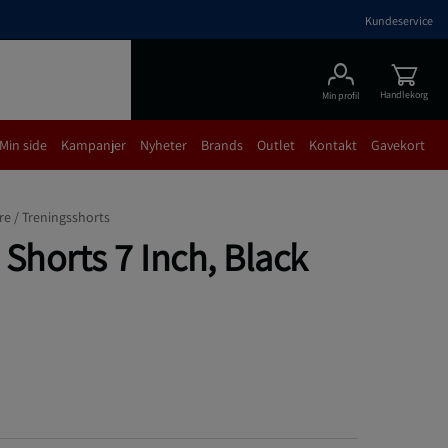
Kundeservice
Handlekorg
Min profil
Min side
Kampanjer
Nyheter
Brands
Outlet
Kontakt
Gavekort
re /
Treningsshorts
Shorts 7 Inch, Black