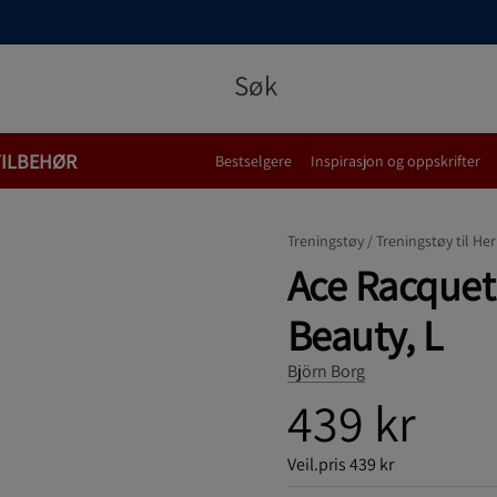
TILBEHØR
Bestselgere
Inspirasjon og oppskrifter
Treningstøy /
Treningstøy til Her
Ace Racquet 
Beauty, L
Björn Borg
439 kr
Veil.pris
439 kr