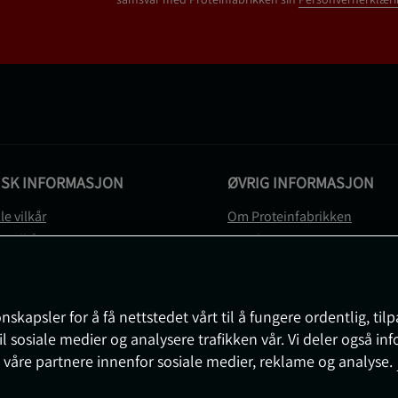
ISK INFORMASJON
ØVRIG INFORMASJON
le vilkår
Om Proteinfabrikken
gsvilkår
Gavekort
vernerklæring
Sitemap
gsvilkår
svilkår
nskapsler for å få nettstedet vårt til å fungere ordentlig, til
e
il sosiale medier og analysere trafikken vår. Vi deler også i
sjon om angrerett og reklamasjon
 våre partnere innenfor sosiale medier, reklame og analyse.
nnstillinger