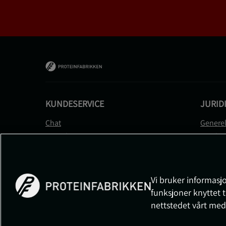
KUNDESERVICE
JURID
Chat
Generel
Kontakt
Betalin
Kontroller bestillingen
Person
Angre kjøp
Leverin
Reklamere
Medlem
Vi bruker informasjo
FAQ
Prisløft
funksjoner knyttet t
Informa
nettstedet vårt med
Cookiei