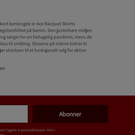
kort benlengde er Ace Racquet Shorts
vegelsesfrihet på banen. Den justerbare midjen
ring sørger for en behagelig passform, mens de
ss til småting. Slissene på sidene bidrar til
r shortsen til et funksjonelt valg for aktive
ter
Abonner
ken lagrer e-postadressen min i
ng
.