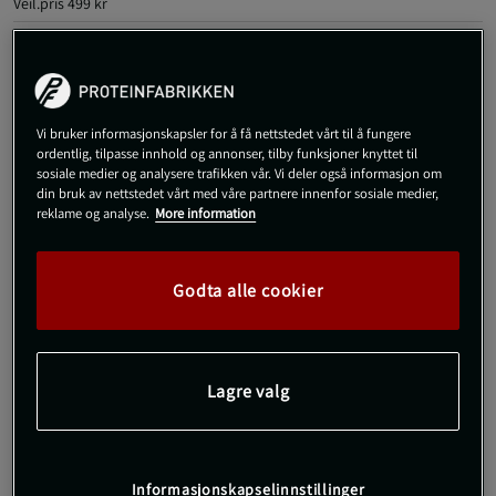
Veil.pris
499 kr
L
Utsolgt fra lager
Vi bruker informasjonskapsler for å få nettstedet vårt til å fungere
Gi meg beskjed via e-post
ordentlig, tilpasse innhold og annonser, tilby funksjoner knyttet til
sosiale medier og analysere trafikken vår. Vi deler også informasjon om
din bruk av nettstedet vårt med våre partnere innenfor sosiale medier,
Dette produktet er dessverre ikke i lager. Få beskjed når det
reklame og analyse.
More information
!
kommer på lager igen.
Godta alle cookier
SKU #10003945_BL130R | EAN
7321465845979
Forbedre treningsopplevelsen din med Borg Shorts fra Björn
Borg, designet for å gi både stil og funksjonalitet.
Lagre valg
Les mer
Informasjon
Anmeldelser
Informasjonskapselinnstillinger