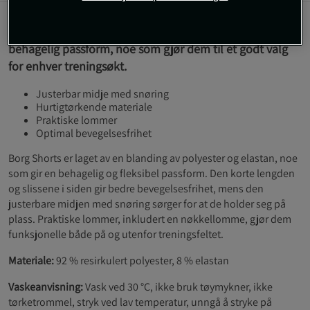
Disse shortsene kombinerer bevegelsesfrihet med en
behagelig passform, noe som gjør dem til et godt valg
for enhver treningsøkt.
Justerbar midje med snøring
Hurtigtørkende materiale
Praktiske lommer
Optimal bevegelsesfrihet
Borg Shorts er laget av en blanding av polyester og elastan, noe
som gir en behagelig og fleksibel passform. Den korte lengden
og slissene i siden gir bedre bevegelsesfrihet, mens den
justerbare midjen med snøring sørger for at de holder seg på
plass. Praktiske lommer, inkludert en nøkkellomme, gjør dem
funksjonelle både på og utenfor treningsfeltet.
Materiale:
92 % resirkulert polyester, 8 % elastan
Vaskeanvisning:
Vask ved 30 °C, ikke bruk tøymykner, ikke
tørketrommel, stryk ved lav temperatur, unngå å stryke på