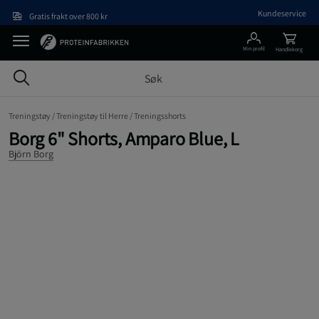
Hopp til hovedinnholdet
Kundeservice
Gratis frakt over 800 kr
Min profil
Handlekorg
Treningstøy /
Treningstøy til Herre /
Treningsshorts
Borg 6" Shorts, Amparo Blue, L
Björn Borg