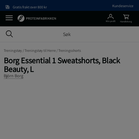
Hopp til hovedinnholdet
Kundeservice
Gratis frakt over 800 kr
Min profil
Handlekorg
Treningstøy /
Treningstøy til Herre /
Treningsshorts
Borg Essential 1 Sweatshorts, Black
Beauty, L
Björn Borg