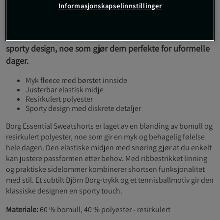
Informasjon
Anmeldelser
Informasjonskapselinnstillinger
Disse shortsene kombinerer en myk følelse med et
sporty design, noe som gjør dem perfekte for uformelle
dager.
Myk fleece med børstet innside
Justerbar elastisk midje
Resirkulert polyester
Sporty design med diskrete detaljer
Borg Essential Sweatshorts er laget av en blanding av bomull og
resirkulert polyester, noe som gir en myk og behagelig følelse
hele dagen. Den elastiske midjen med snøring gjør at du enkelt
kan justere passformen etter behov. Med ribbestrikket linning
og praktiske sidelommer kombinerer shortsen funksjonalitet
med stil. Et subtilt Björn Borg-trykk og et tennisballmotiv gir den
klassiske designen en sporty touch.
Materiale:
60 % bomull, 40 % polyester - resirkulert