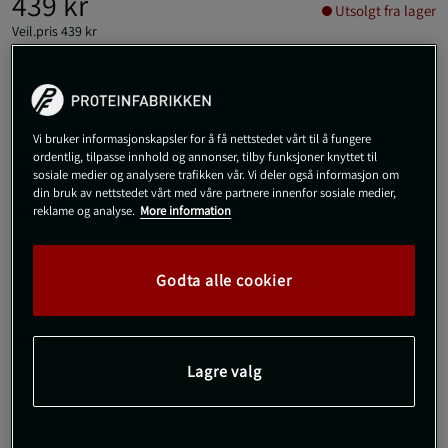
439 kr
Utsolgt fra lager
Veil.pris
439 kr
L
Utsolgt fra lager
Vi bruker informasjonskapsler for å få nettstedet vårt til å fungere
Gi meg beskjed via e-post
ordentlig, tilpasse innhold og annonser, tilby funksjoner knyttet til
sosiale medier og analysere trafikken vår. Vi deler også informasjon om
din bruk av nettstedet vårt med våre partnere innenfor sosiale medier,
reklame og analyse.
More information
Dette produktet er dessverre ikke i lager. Få beskjed når det
!
kommer på lager igen.
Godta alle cookier
SKU #10005397_BK001R | EAN
7321465866066
For en stilig og komfortabel look er Borg Essential Sweatshorts
fra Björn Borg et fantastisk valg.
Lagre valg
Les mer