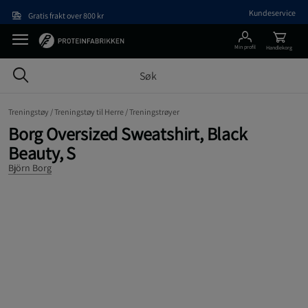
Hopp til hovedinnholdet
Kundeservice
Gratis frakt over 800 kr
Min profil
Handlekorg
Treningstøy /
Treningstøy til Herre /
Treningstrøyer
Borg Oversized Sweatshirt, Black
Beauty, S
Björn Borg