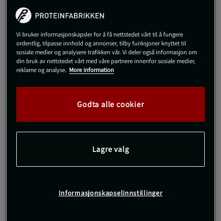
1.199 kr
Utsolgt fra lager
S
Utsolgt fra lager
Vi bruker informasjonskapsler for å få nettstedet vårt til å fungere
ordentlig, tilpasse innhold og annonser, tilby funksjoner knyttet til
sosiale medier og analysere trafikken vår. Vi deler også informasjon om
din bruk av nettstedet vårt med våre partnere innenfor sosiale medier,
Gi meg beskjed via e-post
reklame og analyse.
More information
Dette produktet er dessverre ikke i lager. Få beskjed når det
!
Godta alle cookier
kommer på lager igen.
SKU #10003830_BK001R | EAN
7321465671738
Lagre valg
Borg Oversized Sweatshirt er den perfekte blandingen av stil og
komfort for alle dager.
Les mer
Informasjonskapselinnstillinger
Informasjon
Anmeldelser