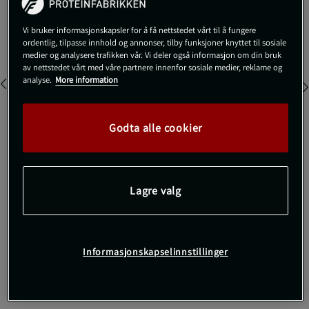
Veil.pris
299 kr
Vi bruker informasjonskapsler for å få nettstedet vårt til å fungere
Farge:
Black Beauty
ordentlig, tilpasse innhold og annonser, tilby funksjoner knyttet til sosiale
medier og analysere trafikken vår. Vi deler også informasjon om din bruk
av nettstedet vårt med våre partnere innenfor sosiale medier, reklame og
analyse.
More information
Godta alle cookier
L
Lagre valg
Kjøp
Gratis frakt over 800 kr
Gratis retur
14 dagers angrerett
Informasjonskapselinnstillinger
SKU #10003916_BK001R | EAN
7321465655912