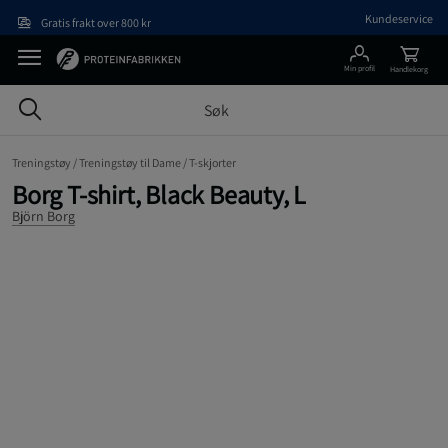
Hopp til hovedinnholdet
Kundeservice
Gratis frakt over 800 kr
Min profil
Handlekorg
Treningstøy /
Treningstøy til Dame /
T-skjorter
Borg T-shirt, Black Beauty, L
Björn Borg