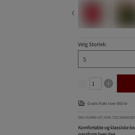
Velg Storlek:
S
Gratis frakt over 800 kr
SKU #13940-1R | EAN
732135040158
Komfortable og klassiske box
passform hver dag.