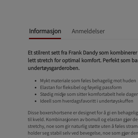
Informasjon
Anmeldelser
Et stilrent sett fra Frank Dandy som kombiner
lett stretch for optimal komfort. Perfekt som ba
undertøysgarderoben.
Mykt materiale som føles behagelig mot huden
Elastan for fleksibel og føyelig passform
Stødig midje som sitter komfortabelt hele dage
Ideell som hverdagsfavoritt i undertøyskuffen
Disse boxershortsene er designet for å gi en behagelig
til kveld. Kombinasjonen av bomull og elastan gjør 
stretchy, noe som gir naturlig støtte uten å føles str
holder seg stabil selv ved bevegelse, noe som gjør dem t