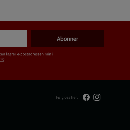
Abonner
ken lagrer e-postadressen min i
ng
.
Følg oss her: