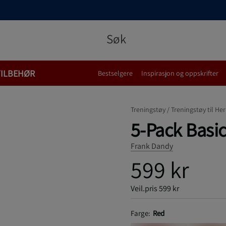
TILBEHØR
Bestselgere
Inspirasjon og oppskrifter
Treningstøy /
Treningstøy til Her
5-Pack Basic
Frank Dandy
599 kr
Veil.pris
599 kr
Farge:
Red