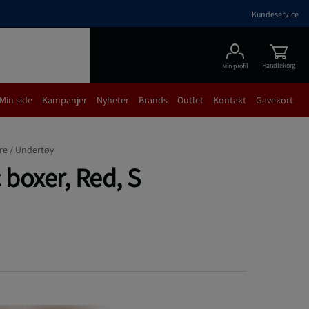
Kundeservice
Handlekorg
Min profil
Min side
Kampanjer
Nyheter
Brands
Outlet
Kontakt
Gavekort
re /
Undertøy
 boxer, Red, S