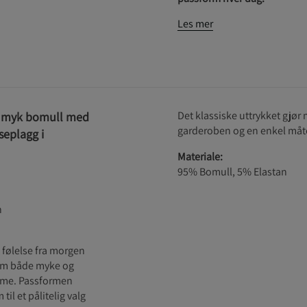
Les mer
Det klassiske uttrykket gjør 
er myk bomull med
garderoben og en enkel måte 
seplagg i
Materiale:
95% Bomull, 5% Elastan
n
 følelse fra morgen
dem både myke og
amme. Passformen
il et pålitelig valg