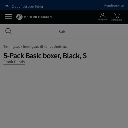
Hopp til hovedinnholdet
Kundeservice
Gratis frakt over 800 kr
Min profil
Handlekorg
Treningstøy /
Treningstøy til Herre /
Undertøy
5-Pack Basic boxer, Black, S
Frank Dandy