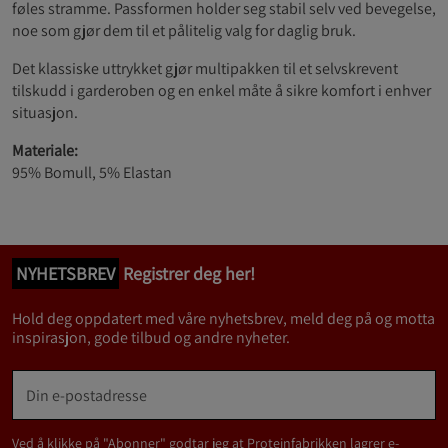
føles stramme. Passformen holder seg stabil selv ved bevegelse,
noe som gjør dem til et pålitelig valg for daglig bruk.
Det klassiske uttrykket gjør multipakken til et selvskrevent
tilskudd i garderoben og en enkel måte å sikre komfort i enhver
situasjon.
Materiale:
95% Bomull, 5% Elastan
NYHETSBREV
Registrer deg her!
Hold deg oppdatert med våre nyhetsbrev, meld deg på og motta
inspirasjon, gode tilbud og andre nyheter.
Ved å klikke på "Abonner" godtar jeg at Proteinfabrikken lagrer e-