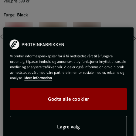
Veil.pris
599 kr
Farge:
Black
Vi bruker informasjonskapsler for å få nettstedet vårt til å fungere
ordentlig, tilpasse innhold og annonser, tilby funksjoner knyttet til sosiale
S
medier og analysere trafikken vår. Vi deler også informasjon om din bruk
av nettstedet vårt med våre partnere innenfor sosiale medier, reklame og
analyse.
More information
Kjøp
Godta alle cookier
Gratis frakt over 800 kr
Gratis retur
14 dagers angrerett
SKU #13940R | EAN
7321350383838
Lagre valg
Komfortable og klassiske boxershorts i 5-pakning som gir en