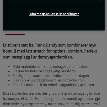
fleksibel og stabil passform hver dag.
Les mer
Informasjonskapselinnstillinger
Informasjon
Anmeldelser
Et stilrent sett fra Frank Dandy som kombinerer myk
bomull med lett stretch for optimal komfort. Perfekt
som baseplagg i undertøysgarderoben.
Mykt materiale som føles behagelig mot huden
Elastan for fleksibel og føyelig passform
Stødig midje som sitter komfortabelt hele dagen
Ideell som hverdagsfavoritt i undertøyskuffen
Praktisk multipack for enkel oppgradering av basen
Disse boxershortsene er designet for å gi en behagelig følelse
fra morgen til kveld. Kombinasjonen av bomull og elastan gjør
dem både myke og stretchy, noe som gir naturlig støtte uten å