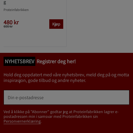
g
Proteinfabrikken
480 kr
Kjøp
600 kr
NYHETSBREV
Registrer deg her!
Hold deg oppdatert med våre nyhetsbrev, meld deg på og motta
inspirasjon, gode tilbud og andre nyheter.
Ved å klikke på "Abonner" godtar jeg at Proteinfabrikken lagrer e-
postadressen min i samsvar med Proteinfabrikken sin
Personvernerklæring
.