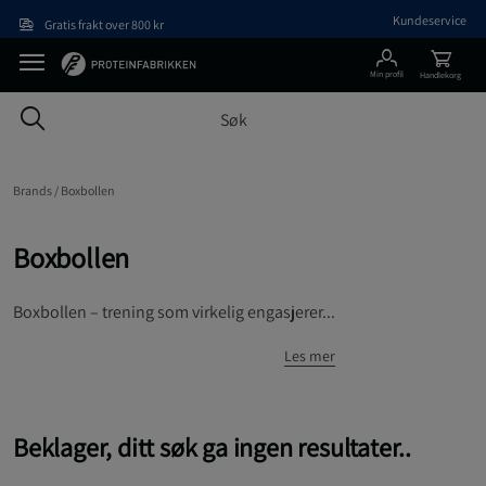
Hopp til hovedinnholdet
Kundeservice
Gratis frakt over 800 kr
Min profil
Handlekorg
Brands /
Boxbollen
Boxbollen
Boxbollen – trening som virkelig engasjerer...
Les mer
Beklager, ditt søk ga ingen resultater..