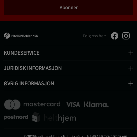
Abonner
Følg oss her:
KUNDESERVICE
JURIDISK INFORMASJON
ØVRIG INFORMASJON
©
2026
Health and Sports Nutrition Group HSNG AB
Proteinfabrikken