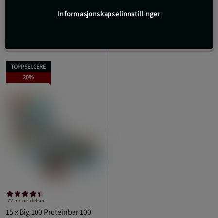
3.299 kr
Informasjonskapselinnstillinger
Kjøp
TOPPSELGERE
20%
72 anmeldelser
15 x Big 100 Proteinbar 100