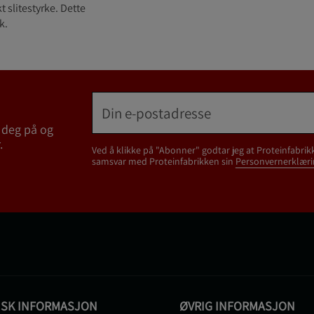
t slitestyrke. Dette
k.
 deg på og
.
Ved å klikke på "Abonner" godtar jeg at Proteinfabrik
samsvar med Proteinfabrikken sin
Personvernerklæri
ISK INFORMASJON
ØVRIG INFORMASJON