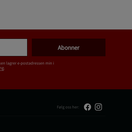
Abonner
ken lagrer e-postadressen min i
ng
.
Følg oss her: