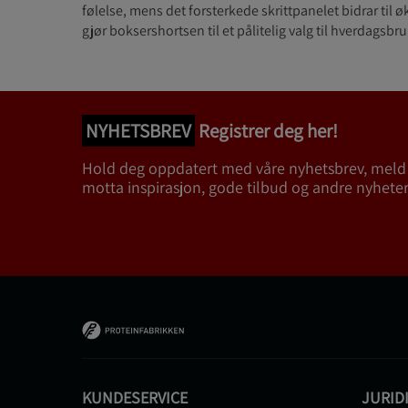
følelse, mens det forsterkede skrittpanelet bidrar til øk
gjør boksershortsen til et pålitelig valg til hverdagsbru
NYHETSBREV
Registrer deg her!
Hold deg oppdatert med våre nyhetsbrev, meld
motta inspirasjon, gode tilbud og andre nyheter
KUNDESERVICE
JURID