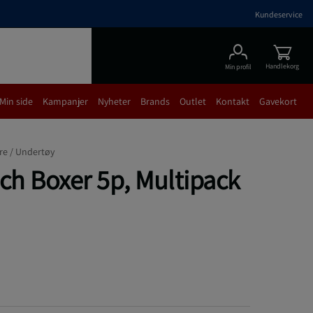
Kundeservice
Handlekorg
Min profil
Min side
Kampanjer
Nyheter
Brands
Outlet
Kontakt
Gavekort
re /
Undertøy
ch Boxer 5p, Multipack