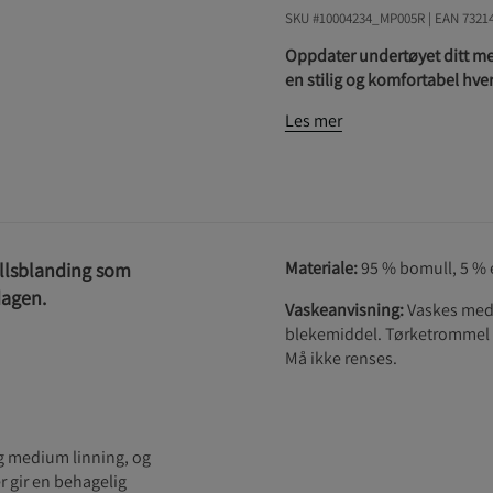
SKU #10004234_MP005R | EAN
7321
Oppdater undertøyet ditt med
en stilig og komfortabel hve
Les mer
Materiale:
95 % bomull, 5 % 
llsblanding som
dagen.
Vaskeanvisning:
Vaskes med 
blekemiddel. Tørketrommel v
Må ikke renses.
g medium linning, og
r gir en behagelig