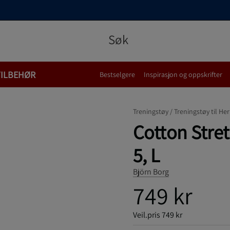
TILBEHØR
Bestselgere
Inspirasjon og oppskrifter
Treningstøy /
Treningstøy til Her
Cotton Stret
5, L
Björn Borg
749 kr
Veil.pris
749 kr