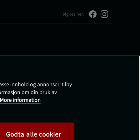
Følg oss her:
passe innhold og annonser, tilby
nformasjon om din bruk av
More information
Godta alle cookier