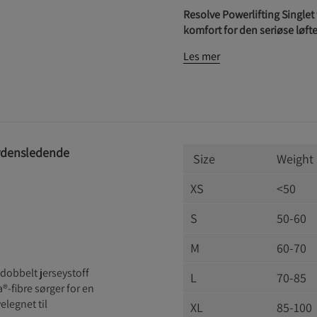
Resolve Powerlifting Singlet
komfort for den seriøse løft
Les mer
erdensledende
Size
Weight 
XS
<50
S
50-60
M
60-70
g dobbelt jerseystoff
L
70-85
®-fibre sørger for en
legnet til
XL
85-100