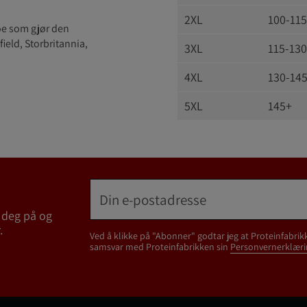
2XL
100-115
oe som gjør den
field, Storbritannia,
3XL
115-130
4XL
130-14
5XL
145+
 deg på og
.
Ved å klikke på "Abonner" godtar jeg at Proteinfabrik
samsvar med Proteinfabrikken sin
Personvernerklæri