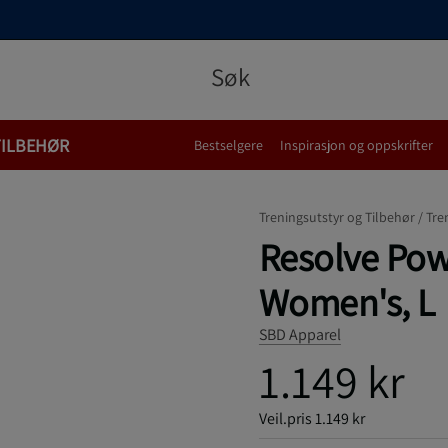
TILBEHØR
Bestselgere
Inspirasjon og oppskrifter
Treningsutstyr og Tilbehør /
Tre
Resolve Powe
Women's, L
SBD Apparel
1.149 kr
Veil.pris
1.149 kr