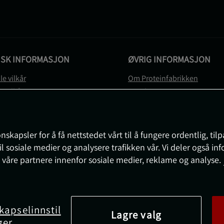
ISK INFORMASJON
ØVRIG INFORMASJON
le vilkår
Om Proteinfabrikken
gsvilkår
Gavekort
vernerklæring
Sitemap
gsvilkår
svilkår
nskapsler for å få nettstedet vårt til å fungere ordentlig, til
e
il sosiale medier og analysere trafikken vår. Vi deler også i
sjon om angrerett og reklamasjon
 våre partnere innenfor sosiale medier, reklame og analyse.
nnstillinger
kapselinnstil
Lagre valg
ger