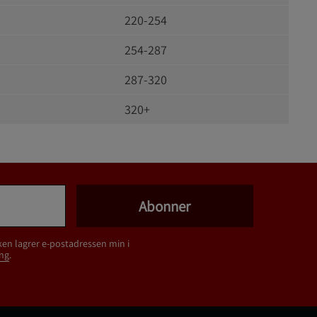
220-254
254-287
5
287-320
320+
Abonner
ken lagrer e-postadressen min i
ng
.