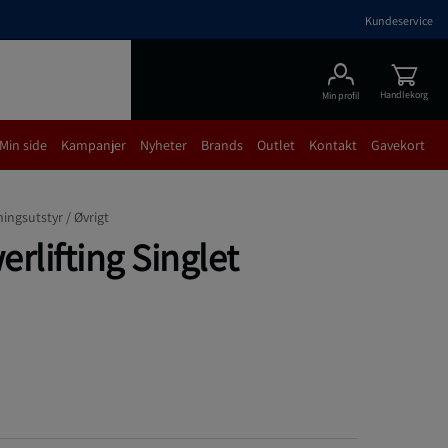
Kundeservice
Handlekorg
Min profil
Min side
Kampanjer
Nyheter
Brands
Outlet
Kontakt
Gavekort
ningsutstyr /
Øvrigt
rlifting Singlet