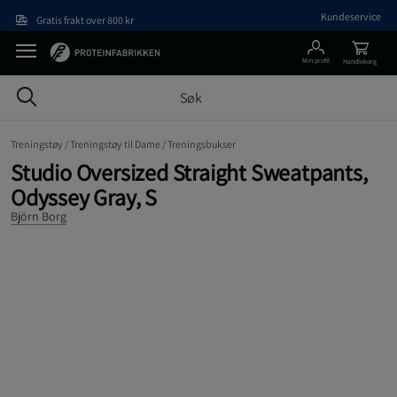
Hopp til hovedinnholdet
Kundeservice
Gratis frakt over 800 kr
Min profil
Handlekorg
Treningstøy /
Treningstøy til Dame /
Treningsbukser
Studio Oversized Straight Sweatpants,
Odyssey Gray, S
Björn Borg