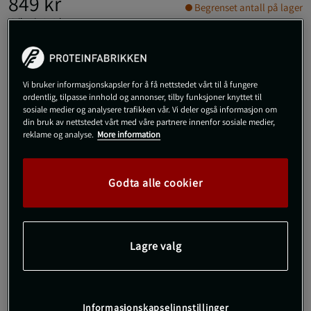
849 kr
Begrenset antall på lager
Veil.pris
849 kr
S
Vi bruker informasjonskapsler for å få nettstedet vårt til å fungere
ordentlig, tilpasse innhold og annonser, tilby funksjoner knyttet til
Kjøp
sosiale medier og analysere trafikken vår. Vi deler også informasjon om
din bruk av nettstedet vårt med våre partnere innenfor sosiale medier,
reklame og analyse.
More information
Gratis frakt over 800 kr
Gratis retur
14 dagers angrerett
Godta alle cookier
SKU #10005739_GY028R | EAN
7321465878496
Skap en avslappet og stilren look med disse komfortable
joggebuksene fra Björn Borg.
Lagre valg
Les mer
Informasjon
Anmeldelser
Informasjonskapselinnstillinger