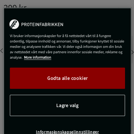
299 kr
Begrenset antall på lager
Veil.pris
299 kr
Farge:
forest night
Vi bruker informasjonskapsler for å få nettstedet vårt til å fungere
ordentlig, tilpasse innhold og annonser, tilby funksjoner knyttet til sosiale
medier og analysere trafikken vår. Vi deler også informasjon om din bruk
av nettstedet vårt med våre partnere innenfor sosiale medier, reklame og
analyse.
More information
Godta alle cookier
M
Kjøp
Lagre valg
Gratis frakt over 800 kr
Gratis retur
14 dagers angrerett
Informasjonskapselinnstillinger