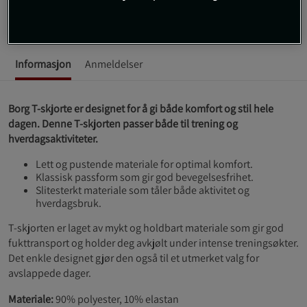
SKU #10003946_GN007R | EAN
7321465676382
Informasjon
Anmeldelser
Borg T-skjorte er designet for å gi både komfort og stil hele
dagen. Denne T-skjorten passer både til trening og
hverdagsaktiviteter.
Lett og pustende materiale for optimal komfort.
Klassisk passform som gir god bevegelsesfrihet.
Slitesterkt materiale som tåler både aktivitet og
hverdagsbruk.
T-skjorten er laget av mykt og holdbart materiale som gir god
fukttransport og holder deg avkjølt under intense treningsøkter.
Det enkle designet gjør den også til et utmerket valg for
avslappede dager.
Materiale:
90% polyester, 10% elastan