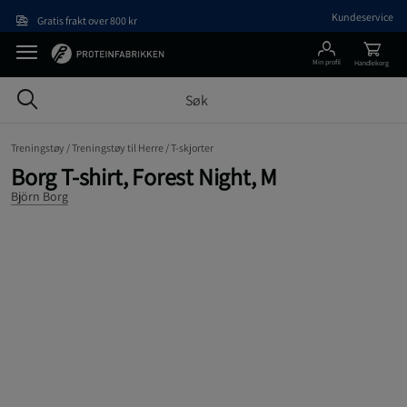
Hopp til hovedinnholdet
Kundeservice
Gratis frakt over 800 kr
Min profil
Handlekorg
Treningstøy /
Treningstøy til Herre /
T-skjorter
Borg T-shirt, Forest Night, M
Björn Borg