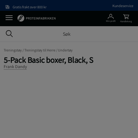
Hopp til hovedinnholdet
Kundeservice
Gratis frakt over 800 kr
Min profil
Handlekorg
Treningstøy /
Treningstøy til Herre /
Undertøy
5-Pack Basic boxer, Black, S
Frank Dandy