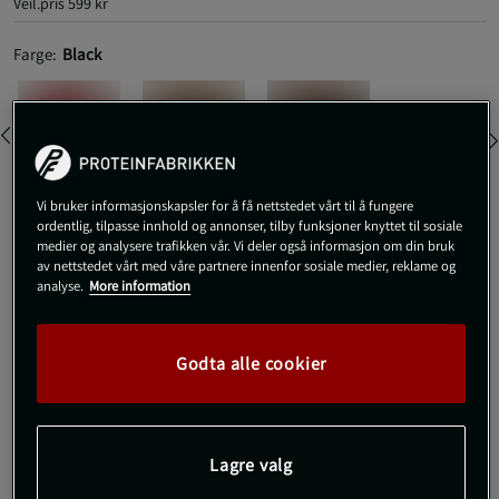
Veil.pris
599 kr
Farge:
Black
Vi bruker informasjonskapsler for å få nettstedet vårt til å fungere
ordentlig, tilpasse innhold og annonser, tilby funksjoner knyttet til sosiale
S
medier og analysere trafikken vår. Vi deler også informasjon om din bruk
av nettstedet vårt med våre partnere innenfor sosiale medier, reklame og
analyse.
More information
Kjøp
Godta alle cookier
Gratis frakt over 800 kr
Gratis retur
14 dagers angrerett
SKU #13940R | EAN
7321350383838
Lagre valg
Komfortable og klassiske boxershorts i 5-pakning som gir en