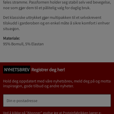
føles stramme. Passformen holder seg stabil selv ved bevegelse,
noe som gjør dem til et pålitelig valg for daglig bruk.
Det klassiske uttrykket gjør multipakken til et selvskrevent
tilskudd i garderoben og en enkel måte å sikre komfort i enhver
situasjon.
Materiale:
95% Bomull, 5% Elastan
NYHETSBREV
Registrer deg her!
Hold deg oppdatert med våre nyhetsbrev, meld deg på og motta
inspirasjon, gode tilbud og andre nyheter.
Ved å klikke på "Abonner" godtar jeg at Proteinfabrikken lagrer e-