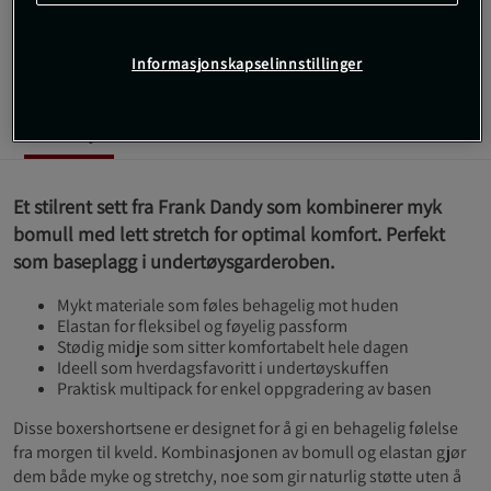
fleksibel og stabil passform hver dag.
Les mer
Informasjonskapselinnstillinger
Informasjon
Anmeldelser
Et stilrent sett fra Frank Dandy som kombinerer myk
bomull med lett stretch for optimal komfort. Perfekt
som baseplagg i undertøysgarderoben.
Mykt materiale som føles behagelig mot huden
Elastan for fleksibel og føyelig passform
Stødig midje som sitter komfortabelt hele dagen
Ideell som hverdagsfavoritt i undertøyskuffen
Praktisk multipack for enkel oppgradering av basen
Disse boxershortsene er designet for å gi en behagelig følelse
fra morgen til kveld. Kombinasjonen av bomull og elastan gjør
dem både myke og stretchy, noe som gir naturlig støtte uten å